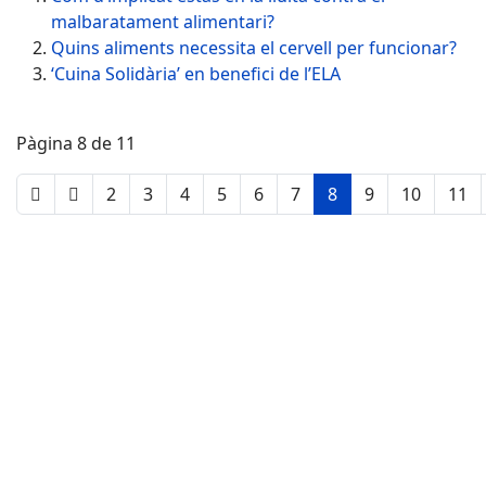
malbaratament alimentari?
Quins aliments necessita el cervell per funcionar?
‘Cuina Solidària’ en benefici de l’ELA
Pàgina 8 de 11
2
3
4
5
6
7
8
9
10
11