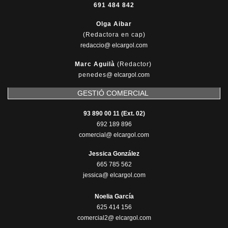
691 484 842
Olga Aibar
(Redactora en cap)
redaccio@ elcargol.com
Marc Aguilà
(Redactor)
penedes
@
elcargol.com
GESTIÓ COMERCIAL
93 890 00 11 (Ext. 02)
692 189 896
comercial@ elcargol.com
Jessica González
665 785 562
jessica@ elcargol.com
Noelia García
625 414 156
comercial2@ elcargol.com