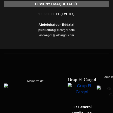
DISSENY I MAQUETACIÓ
93 890 00 11
(
Ext. 03
)
Abdelghafour Eddalai
publicitat
@ elcargol.com
elcargol
@ elcargol.com
Amb la 
Grup El Cargol
Membres de:
C/ General
Cortijo, 21A