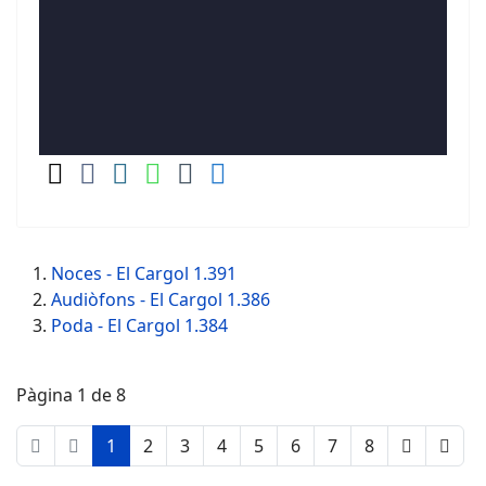
Noces - El Cargol 1.391
Audiòfons - El Cargol 1.386
Poda - El Cargol 1.384
Pàgina 1 de 8
1
2
3
4
5
6
7
8