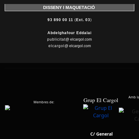
DISSENY I MAQUETACIÓ
93 890 00 11
(
Ext. 03
)
Abdelghafour Eddalai
publicitat
@ elcargol.com
elcargol
@ elcargol.com
Amb la 
Grup El Cargol
Membres de:
C/ General