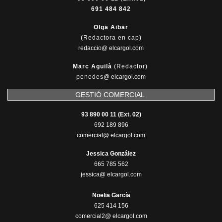
691 484 842
Olga Aibar
(Redactora en cap)
redaccio@ elcargol.com
Marc Aguilà
(Redactor)
penedes
@
elcargol.com
GESTIÓ COMERCIAL
93 890 00 11 (Ext. 02)
692 189 896
comercial@ elcargol.com
Jessica González
665 785 562
jessica@ elcargol.com
Noelia García
625 414 156
comercial2@ elcargol.com