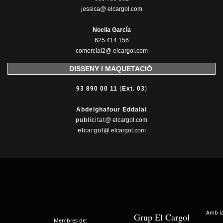
jessica@ elcargol.com
Noelia García
625 414 156
comercial2@ elcargol.com
DISSENY I MAQUETACIÓ
93 890 00 11
(
Ext. 03
)
Abdelghafour Eddalai
publicitat
@ elcargol.com
elcargol
@ elcargol.com
Amb la 
Grup El Cargol
Membres de: