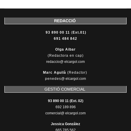
REDACCIÓ
93 890 00 11
(
Ext.01)
691 484 842
Olga Aibar
(Redactora en cap)
redaccio@ elcargol.com
Marc Aguilà
(Redactor)
penedes
@
elcargol.com
GESTIÓ COMERCIAL
93 890 00 11 (Ext. 02)
692 189 896
comercial@ elcargol.com
Jessica González
665 785 562