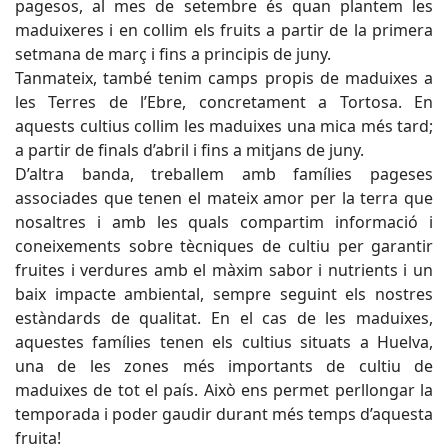
pagesos, al mes de setembre és quan plantem les
maduixeres i en collim els fruits a partir de la primera
setmana de març i fins a principis de juny.
Tanmateix, també tenim camps propis de maduixes a
les Terres de l’Ebre, concretament a Tortosa. En
aquests cultius collim les maduixes una mica més tard;
a partir de finals d’abril i fins a mitjans de juny.
D’altra banda, treballem amb famílies pageses
associades que tenen el mateix amor per la terra que
nosaltres i amb les quals compartim informació i
coneixements sobre tècniques de cultiu per garantir
fruites i verdures amb el màxim sabor i nutrients i un
baix impacte ambiental, sempre seguint els nostres
estàndards de qualitat. En el cas de les maduixes,
aquestes famílies tenen els cultius situats a Huelva,
una de les zones més importants de cultiu de
maduixes de tot el país. Això ens permet perllongar la
temporada i poder gaudir durant més temps d’aquesta
fruita!