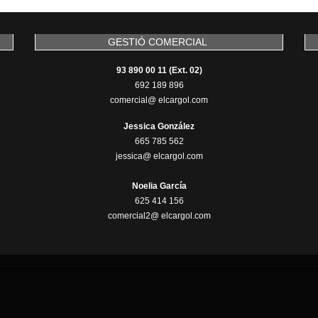
GESTIÓ COMERCIAL
93 890 00 11 (Ext. 02)
692 189 896
comercial@ elcargol.com
Jessica González
665 785 562
jessica@ elcargol.com
Noelia García
625 414 156
comercial2@ elcargol.com