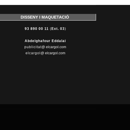
DISSENY I MAQUETACIÓ
93 890 00 11
(
Ext. 03
)
Abdelghafour Eddalai
publicitat
@ elcargol.com
elcargol
@ elcargol.com