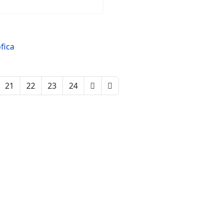
ófica
21
22
23
24
Pàgina 20 de 63