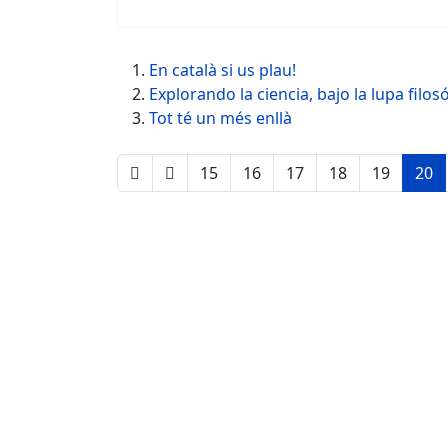
En català si us plau!
Explorando la ciencia, bajo la lupa filos
Tot té un més enllà
15
16
17
18
19
20