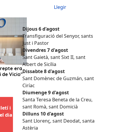
Llegir
Dijous 6 d'agost
Transfiguració del Senyor, sants
Just i Pastor
Divendres 7 d'agost
Sant Gaietà, sant Sixt II, sant
Albert de Sicília
Dissabte 8 d'agost
Sant Domènec de Guzmán, sant
Ciríac
Diumenge 9 d'agost
Santa Teresa Beneta de la Creu,
sant Romà, sant Domicià
etí i
Dilluns 10 d'agost
el dia
Sant Llorenç, sant Deodat, santa
Astèria