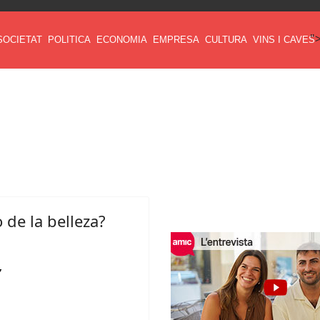
"
SOCIETAT
POLITICA
ECONOMIA
EMPRESA
CULTURA
VINS I CAVES
 de la belleza?
”