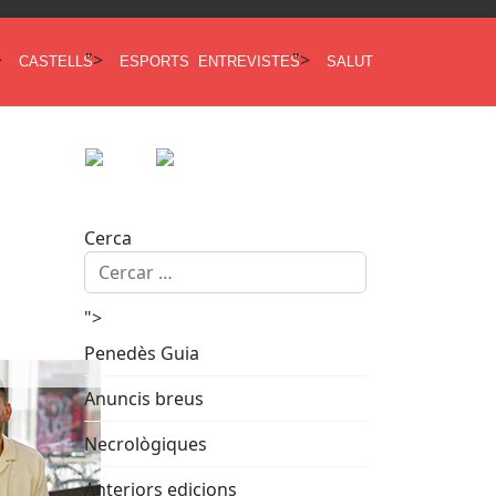
>
">
">
CASTELLS
ESPORTS
ENTREVISTES
SALUT
Cerca
">
Penedès Guia
Anuncis breus
Necrològiques
Anteriors edicions