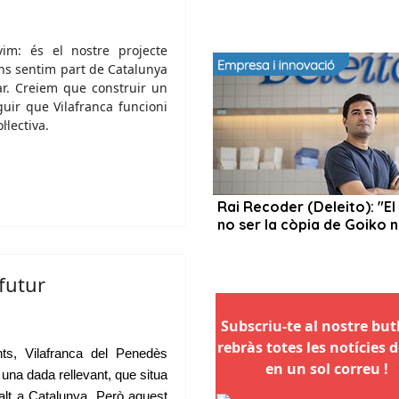
im: és el nostre projecte
ns sentim part de Catalunya
çar. Creiem que construir un
guir que Vilafranca funcioni
l·lectiva.
futur
Subscriu-te al nostre butll
rebràs totes les notícies d
ts, Vilafranca del Penedès
en un sol correu !
una dada rellevant, que situa
alt a Catalunya. Però aquest