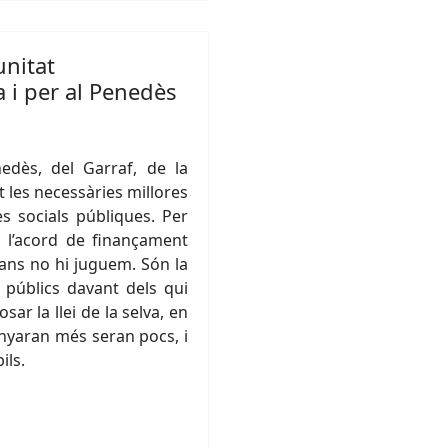
nitat
a i per al Penedès
nedès, del Garraf, de la
 les necessàries millores
ues socials públiques. Per
a l’acord de finançament
alans no hi juguem. Són la
s públics davant dels qui
ar la llei de la selva, en
nyaran més seran pocs, i
ils.