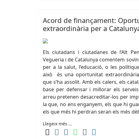
Acord de finançament: Oportu
extraordinària per a Cataluny
Els ciutadans i ciutadanes de l’Alt Pe
Vegueria i de Catalunya comentem sovint
per a la salut, l’educació, o les polítiq
això
és una oportunitat extraordinàri
que s’ha assolit. Amb els calers, els cat
base per defensar i millorar els servei
arreu pretenen desacreditar-los per impos
la que, no ens enganyem, els que hi gua
els que més hi perdran seran els més dèb
Llegeix més …