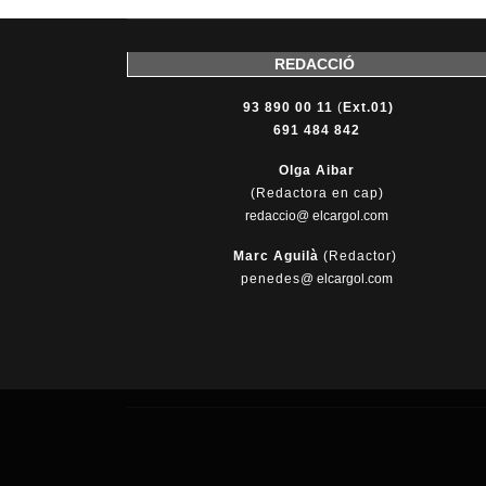
REDACCIÓ
93 890 00 11
(
Ext.01)
691 484 842
Olga Aibar
(Redactora en cap)
redaccio@ elcargol.com
Marc Aguilà
(Redactor)
penedes
@
elcargol.com