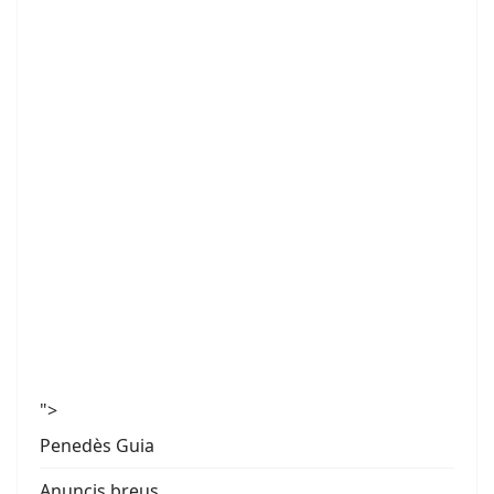
">
Penedès Guia
Anuncis breus