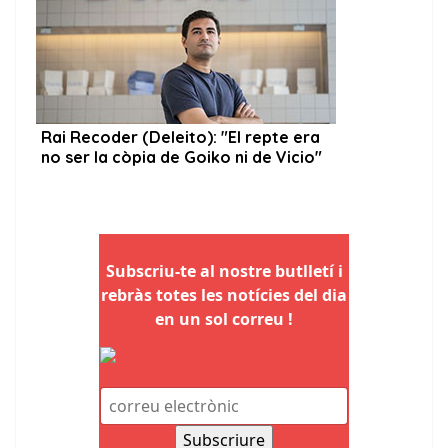
Subscriu-te al nostre butlletí i
rebràs totes les notícies del dia
en un sol correu !