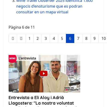
Wine Travel Observer 2025 identifica 1.600
negocis d’enoturisme que es podran
consultar en un mapa virtual
Pàgina 6 de 11
1
2
3
4
5
6
7
8
9
10