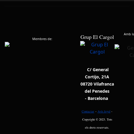
Amb la 
Grup El Cargol
Membres de:
C/ General
Cortijo, 21A
08720 Vilafranca
del Penedes
- Barcelona
Contactar
-
Avís legal
-
Copyright © 2023. Tots
els drets reservats.