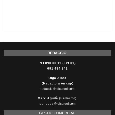
REDACCIÓ
93 890 00 11
(
Ext.01)
691 484 842
Olga Aibar
(Redactora en cap)
redaccio@ elcargol.com
Marc Aguilà
(Redactor)
penedes
@
elcargol.com
GESTIÓ COMERCIAL