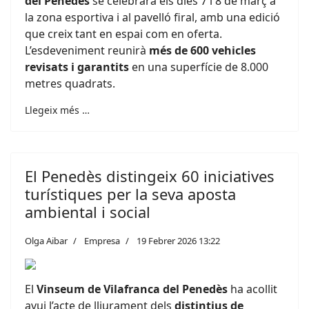
del Penedès
se celebrarà els dies 7 i 8 de març a
la zona esportiva i al pavelló firal, amb una edició
que creix tant en espai com en oferta.
L’esdeveniment reunirà
més de 600 vehicles
revisats i garantits
en una superfície de 8.000
metres quadrats.
Llegeix més …
El Penedès distingeix 60 iniciatives
turístiques per la seva aposta
ambiental i social
Olga Aibar
Empresa
19 Febrer 2026 13:22
El
Vinseum de Vilafranca del Penedès
ha acollit
avui l’acte de lliurament dels
distintius de