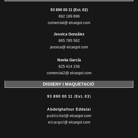
93 890 00 11 (Ext. 02)
692 189 896
comercial@ elcargol.com
Jessica González
665 785 562
jessica@ elcargol.com
Noelia García
625 414 156
comercial2@ elcargol.com
DISSENY I MAQUETACIÓ
93 890 00 11
(
Ext. 03
)
Abdelghafour Eddalai
publicitat
@ elcargol.com
elcargol
@ elcargol.com