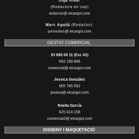
Olga Aibar
(Redactora en cap)
redaccio@ elcargol.com
Marc Aguilà
(Redactor)
penedes
@
elcargol.com
GESTIÓ COMERCIAL
93 890 00 11 (Ext. 02)
692 189 896
comercial@ elcargol.com
Jessica González
665 785 562
jessica@ elcargol.com
Noelia García
625 414 156
comercial2@ elcargol.com
DISSENY I MAQUETACIÓ