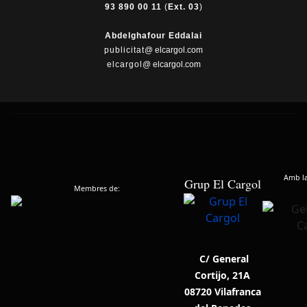
93 890 00 11
(
Ext. 03
)
Abdelghafour Eddalai
publicitat
@ elcargol.com
elcargol
@ elcargol.com
Amb la 
Grup El Cargol
Membres de:
C/ General
Cortijo, 21A
08720 Vilafranca