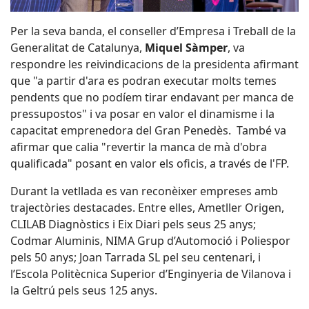
Per la seva banda, el conseller d’Empresa i Treball de la
Generalitat de Catalunya,
Miquel Sàmper
, va
respondre les reivindicacions de la presidenta afirmant
que "a partir d'ara es podran executar molts temes
pendents que no podíem tirar endavant per manca de
pressupostos" i va posar en valor el dinamisme i la
capacitat emprenedora del Gran Penedès. També va
afirmar que calia "revertir la manca de mà d'obra
qualificada" posant en valor els oficis, a través de l'FP.
Durant la vetllada es van reconèixer empreses amb
trajectòries destacades. Entre elles, Ametller Origen,
CLILAB Diagnòstics i Eix Diari pels seus 25 anys;
Codmar Aluminis, NIMA Grup d’Automoció i Poliespor
pels 50 anys; Joan Tarrada SL pel seu centenari, i
l’Escola Politècnica Superior d’Enginyeria de Vilanova i
la Geltrú pels seus 125 anys.