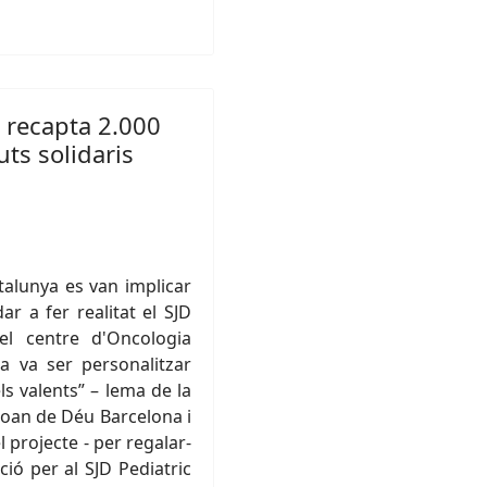
a recapta 2.000
ts solidaris
talunya es van implicar
 a fer realitat el SJD
el centre d'Oncologia
a va ser personalitzar
els valents” – lema de la
Joan de Déu Barcelona i
 projecte - per regalar-
ió per al SJD Pediatric