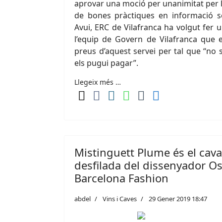
aprovar una moció per unanimitat per l
de bones pràctiques en informació so
Avui, ERC de Vilafranca ha volgut fer
l’equip de Govern de Vilafranca que e
preus d’aquest servei per tal que “no 
els pugui pagar”.
Llegeix més …
Mistinguett Plume és el cava 
desfilada del dissenyador Os
Barcelona Fashion
abdel
Vins i Caves
29 Gener 2019 18:47