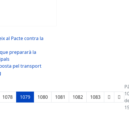
x al Pacte contra la
 que prepararà la
ipals
aposta pel transport
g
P
1
1078
1079
1080
1081
1082
1083
d
1