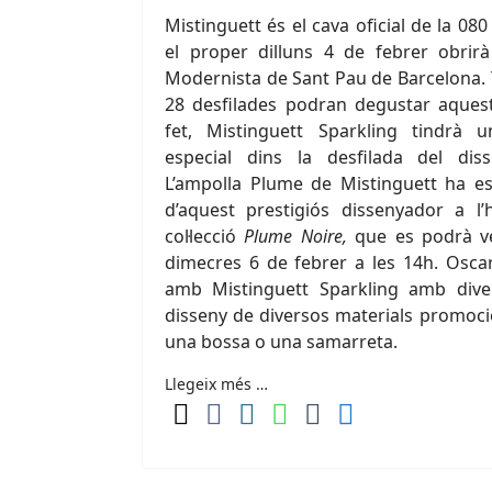
Mistinguett és el cava oficial de la 0
el proper dilluns 4 de febrer obrirà
Modernista de Sant Pau de Barcelona. T
28 desfilades podran degustar aques
fet, Mistinguett Sparkling tindrà
especial dins la desfilada del di
L’ampolla Plume de Mistinguett ha est
d’aquest prestigiós dissenyador a l
col·lecció
Plume Noire,
que es podrà ve
dimecres 6 de febrer a les 14h. Oscar
amb Mistinguett Sparkling amb dive
disseny de diversos materials promoci
una bossa o una samarreta.
Llegeix més …