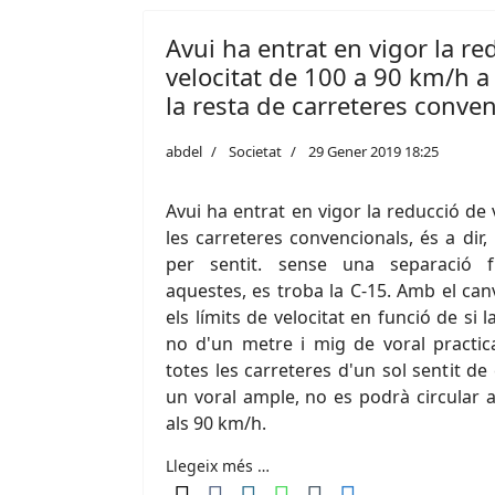
Avui ha entrat en vigor la re
velocitat de 100 a 90 km/h a 
la resta de carreteres conve
abdel
Societat
29 Gener 2019 18:25
Avui ha entrat en vigor la reducció de
les carreteres convencionals, és a dir,
per sentit. sense una separació f
aquestes, es troba la C-15. Amb el can
els límits de velocitat en funció de si 
no d'un metre i mig de voral practica
totes les carreteres d'un sol sentit de 
un voral ample, no es podrà circular a
als 90 km/h.
Llegeix més …