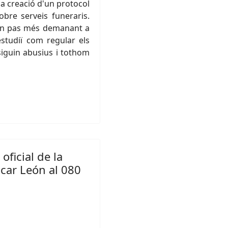
a creació d'un protocol
bre serveis funeraris.
 un pas més demanant a
studiï com regular els
siguin abusius i tothom
oficial de la
car León al 080