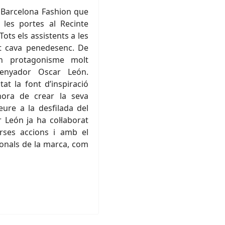
80 Barcelona Fashion que
 les portes al Recinte
ots els assistents a les
t cava penedesenc. De
 un protagonisme molt
ssenyador Oscar León.
at la font d’inspiració
’hora de crear la seva
ure a la desfilada del
 León ja ha col·laborat
rses accions i amb el
onals de la marca, com