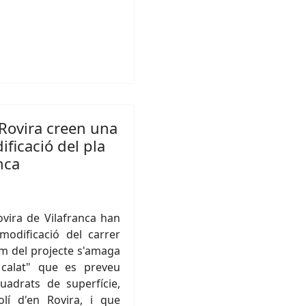
 Rovira creen una
ficació del pla
nca
ovira de Vilafranca han
modificació del carrer
m del projecte s'amaga
 calat" que es preveu
adrats de superfície,
olí d'en Rovira, i que