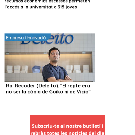
Subscriu-te al nostre butlletí i
rebràs totes les notícies del dia