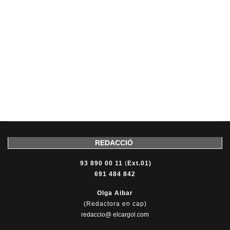
REDACCIÓ
93 890 00 11
(
Ext.01)
691 484 842
Olga Aibar
(Redactora en cap)
redaccio@ elcargol.com