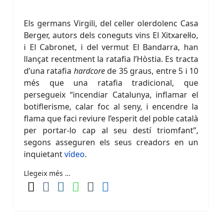
Els germans Virgili, del celler olerdolenc Casa
Berger, autors dels coneguts vins El Xitxarel·lo,
i El Cabronet, i del vermut El Bandarra, han
llançat recentment la ratafia l’Hòstia. Es tracta
d’una ratafia
hardcore
de 35 graus, entre 5 i 10
més que una ratafia tradicional, que
persegueix “incendiar Catalunya, inflamar el
botiflerisme, calar foc al seny, i encendre la
flama que faci reviure l’esperit del poble català
per portar-lo cap al seu destí triomfant”,
segons asseguren els seus creadors en un
inquietant
vídeo
.
Llegeix més …