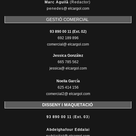
Marc Aguilà
(Redactor)
penedes
@
elcargol.com
GESTIÓ COMERCIAL
93 890 00 11 (Ext. 02)
692 189 896
comercial@ elcargol.com
Jessica González
665 785 562
jessica@ elcargol.com
Noelia García
625 414 156
comercial2@ elcargol.com
DISSENY I MAQUETACIÓ
93 890 00 11
(
Ext. 03
)
Abdelghafour Eddalai