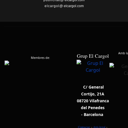
publicitat
@ elcargol.com
elcargol
@ elcargol.com
Amb la 
Grup El Cargol
Membres de:
C/ General
Cortijo, 21A
08720 Vilafranca
del Penedes
- Barcelona
Contactar
-
Avís legal
-