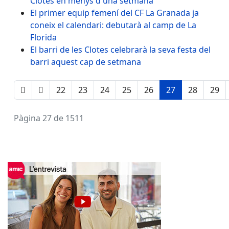
Clotes en menys d'una setmana
El primer equip femení del CF La Granada ja
coneix el calendari: debutarà al camp de La
Florida
El barri de les Clotes celebrarà la seva festa del
barri aquest cap de setmana
22
23
24
25
26
27
28
29
Pàgina 27 de 1511