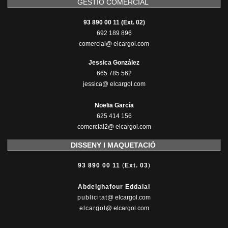
GESTIÓ COMERCIAL
93 890 00 11 (Ext. 02)
692 189 896
comercial@ elcargol.com
Jessica González
665 785 562
jessica@ elcargol.com
Noelia García
625 414 156
comercial2@ elcargol.com
DISSENY I MAQUETACIÓ
93 890 00 11
(
Ext. 03
)
Abdelghafour Eddalai
publicitat
@ elcargol.com
elcargol
@ elcargol.com