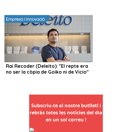
Subscriu-te al nostre butlletí i
rebràs totes les notícies del dia
en un sol correu !