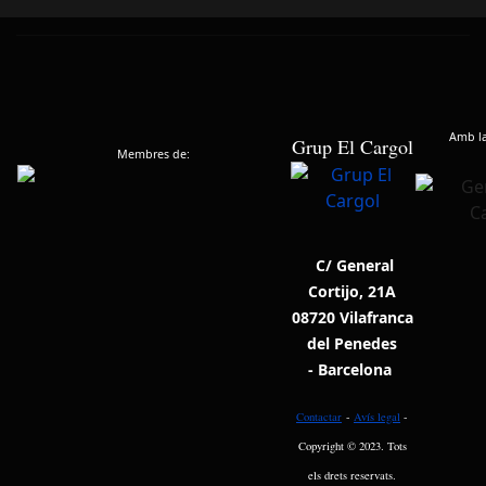
Amb la 
Grup El Cargol
Membres de:
C/ General
Cortijo, 21A
08720 Vilafranca
del Penedes
- Barcelona
Contactar
-
Avís legal
-
Copyright © 2023. Tots
els drets reservats.