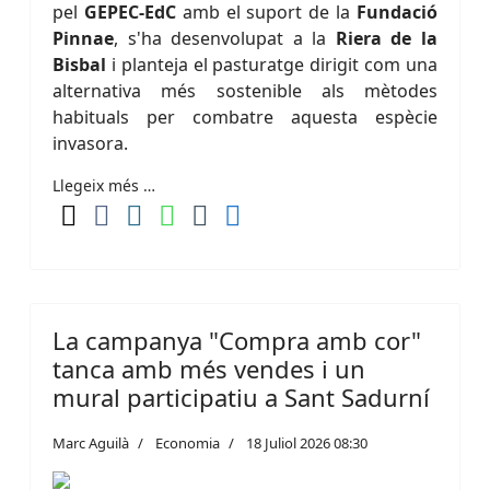
pel
GEPEC-EdC
amb el suport de la
Fundació
Pinnae
, s'ha desenvolupat a la
Riera de la
Bisbal
i planteja el pasturatge dirigit com una
alternativa més sostenible als mètodes
habituals per combatre aquesta espècie
invasora.
Llegeix més …
La campanya "Compra amb cor"
tanca amb més vendes i un
mural participatiu a Sant Sadurní
Marc Aguilà
Economia
18 Juliol 2026 08:30