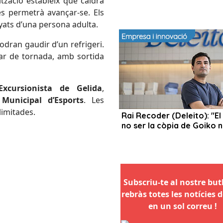
ització estableix que caldrà
es permetrà avançar-se. Els
ats d’una persona adulta.
podran gaudir d’un refrigeri.
car de tornada, amb sortida
Excursionista de Gelida
,
 Municipal d’Esports
. Les
limitades.
Subscriu-te al nostre butll
rebràs totes les notícies d
en un sol correu !