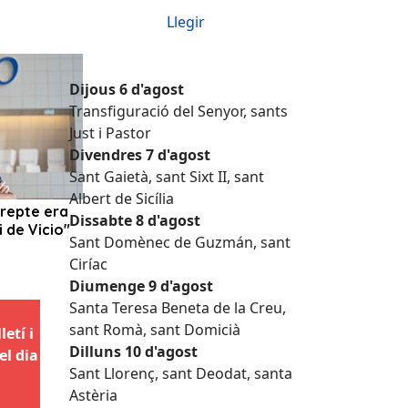
Llegir
Dijous 6 d'agost
Transfiguració del Senyor, sants
Just i Pastor
Divendres 7 d'agost
Sant Gaietà, sant Sixt II, sant
Albert de Sicília
Dissabte 8 d'agost
Sant Domènec de Guzmán, sant
Ciríac
Diumenge 9 d'agost
Santa Teresa Beneta de la Creu,
sant Romà, sant Domicià
etí i
Dilluns 10 d'agost
el dia
Sant Llorenç, sant Deodat, santa
Astèria