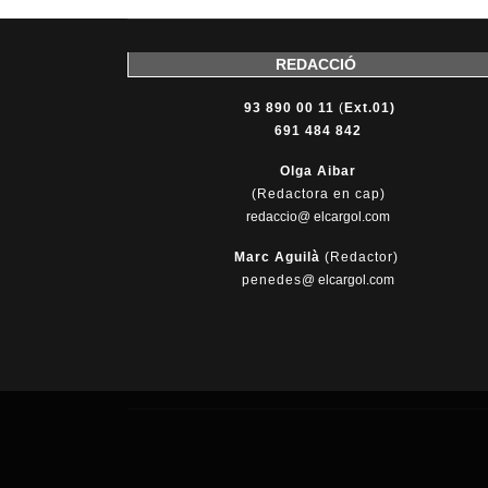
REDACCIÓ
93 890 00 11
(
Ext.01)
691 484 842
Olga Aibar
(Redactora en cap)
redaccio@ elcargol.com
Marc Aguilà
(Redactor)
penedes
@
elcargol.com