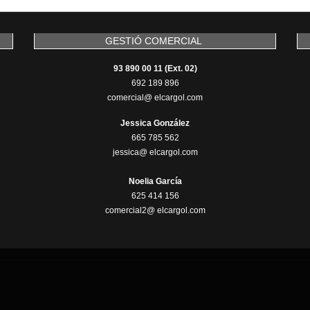
GESTIÓ COMERCIAL
93 890 00 11 (Ext. 02)
692 189 896
comercial@ elcargol.com
Jessica González
665 785 562
jessica@ elcargol.com
Noelia García
625 414 156
comercial2@ elcargol.com