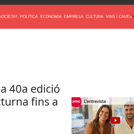
"
SOCIETAT
POLITICA
ECONOMIA
EMPRESA
CULTURA
VINS I CAVES
la 40a edició
turna fins a