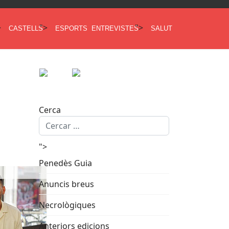
>
">
">
CASTELLS
ESPORTS
ENTREVISTES
SALUT
Cerca
">
Penedès Guia
Anuncis breus
Necrològiques
Anteriors edicions