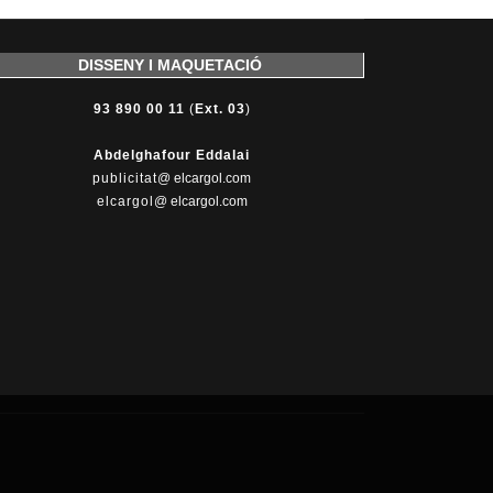
DISSENY I MAQUETACIÓ
93 890 00 11
(
Ext. 03
)
Abdelghafour Eddalai
publicitat
@ elcargol.com
elcargol
@ elcargol.com