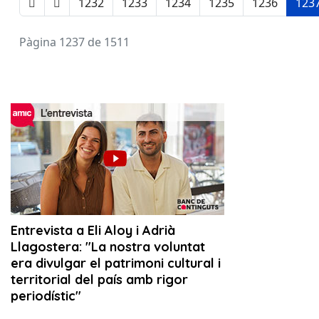
1232
1233
1234
1235
1236
123
Pàgina 1237 de 1511