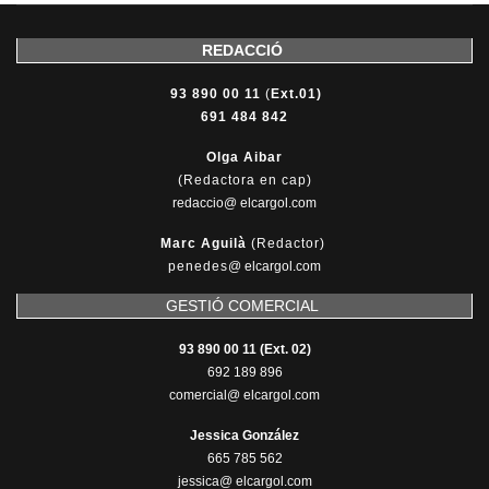
REDACCIÓ
93 890 00 11
(
Ext.01)
691 484 842
Olga Aibar
(Redactora en cap)
redaccio@ elcargol.com
Marc Aguilà
(Redactor)
penedes
@
elcargol.com
GESTIÓ COMERCIAL
93 890 00 11 (Ext. 02)
692 189 896
comercial@ elcargol.com
Jessica González
665 785 562
jessica@ elcargol.com