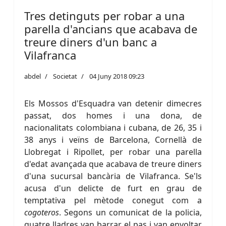
Tres detinguts per robar a una
parella d'ancians que acabava de
treure diners d'un banc a
Vilafranca
abdel
Societat
04 Juny 2018 09:23
Els Mossos d'Esquadra van detenir dimecres
passat, dos homes i una dona, de
nacionalitats colombiana i cubana, de 26, 35 i
38 anys i veïns de Barcelona, Cornellà de
Llobregat i Ripollet, per robar una parella
d'edat avançada que acabava de treure diners
d'una sucursal bancària de Vilafranca. Se'ls
acusa d'un delicte de furt en grau de
temptativa pel mètode conegut com a
cogoteros
. Segons un comunicat de la policia,
quatre lladres van barrar el pas i van envoltar