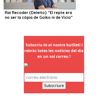
Subscriu-te al nostre butlletí i
rebràs totes les notícies del dia
en un sol correu !