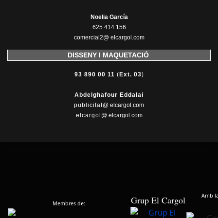
Noelia García
625 414 156
comercial2@ elcargol.com
DISSENY I MAQUETACIÓ
93 890 00 11
(
Ext. 03
)
Abdelghafour Eddalai
publicitat
@ elcargol.com
elcargol
@ elcargol.com
Amb la 
Grup El Cargol
Membres de: