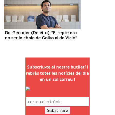
Subscriu-te al nostre butlletí i
rebràs totes les notícies del dia
en un sol correu !