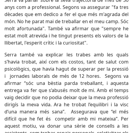
Serra va parlar sobre la seva trajectòria de més de 30
anys com a professional. Segons va assegurar "fa tres
dècades que em dedico a fer el que més m'agrada del
món. No he parat mai de treballar en el meu camp. Sóc
molt afortunada". També va afirmar que "sempre he
estat molt atrevida i he tingut presents els valors de la
llibertat, l'esperit crític i la curiositat".
Serra també va explicar les trabes amb les quals
s’havia trobat, així com els costos, tant de salut com
psicològics, que havia hagut de superar per la pressió
i jornades laborals de més de 12 hores. Segons va
afirmar “sóc una bèstia parda treballant, i aquesta
entrega va fer que s’abusés molt de mi. Amb el temps
vaig decidir que no podia deixar que la meva professió
dirigís la meva vida. Ara he trobat l’equilibri i la visc
d’una manera més sana”. Assegurava que “el més
difícil que he fet és competir amb mi mateixa”. Per
aquest motiu, va donar una sèrie de consells a les