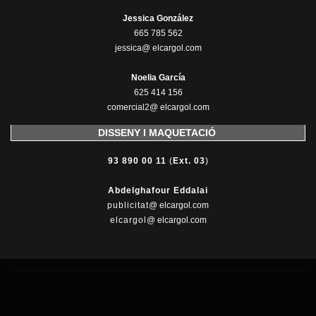
Jessica González
665 785 562
jessica@ elcargol.com
Noelia García
625 414 156
comercial2@ elcargol.com
DISSENY I MAQUETACIÓ
93 890 00 11
(
Ext. 03
)
Abdelghafour Eddalai
publicitat
@ elcargol.com
elcargol
@ elcargol.com