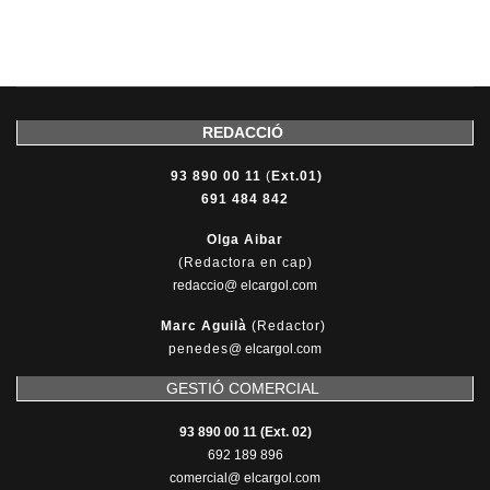
REDACCIÓ
93 890 00 11
(
Ext.01)
691 484 842
Olga Aibar
(Redactora en cap)
redaccio@ elcargol.com
Marc Aguilà
(Redactor)
penedes
@
elcargol.com
GESTIÓ COMERCIAL
93 890 00 11 (Ext. 02)
692 189 896
comercial@ elcargol.com