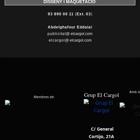
DISSENY I MAQUETACIÓ
93 890 00 11
(
Ext. 03
)
Abdelghafour Eddalai
publicitat
@ elcargol.com
elcargol
@ elcargol.com
Amb la 
Grup El Cargol
Membres de:
C/ General
Cortijo, 21A