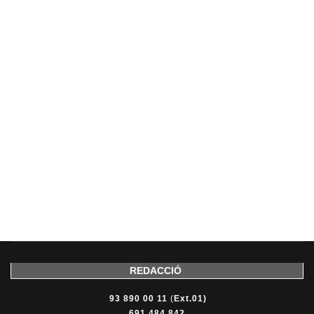
REDACCIÓ
93 890 00 11
(
Ext.01)
691 484 842