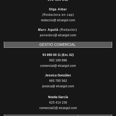
Olga Aibar
(Redactora en cap)
redaccio@ elcargol.com
Marc Aguilà
(Redactor)
penedes
@
elcargol.com
GESTIÓ COMERCIAL
93 890 00 11 (Ext. 02)
692 189 896
comercial@ elcargol.com
Jessica González
665 785 562
jessica@ elcargol.com
Noelia García
625 414 156
comercial2@ elcargol.com