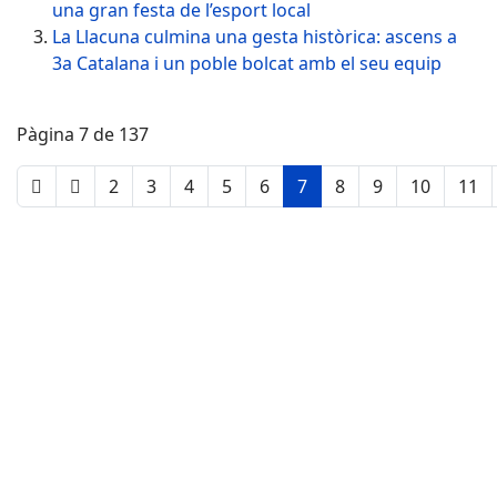
una gran festa de l’esport local
La Llacuna culmina una gesta històrica: ascens a
3a Catalana i un poble bolcat amb el seu equip
Pàgina 7 de 137
2
3
4
5
6
7
8
9
10
11