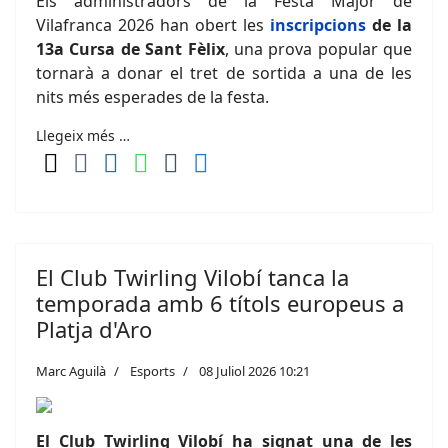
Els administradors de la Festa Major de
Vilafranca 2026 han obert les
inscripcions
de la
13a Cursa de Sant Fèlix
, una prova popular que
tornarà a donar el tret de sortida a una de les
nits més esperades de la festa.
Llegeix més …
El Club Twirling Vilobí tanca la
temporada amb 6 títols europeus a
Platja d'Aro
Marc Aguilà
Esports
08 Juliol 2026 10:21
El Club Twirling Vilobí ha signat una de les