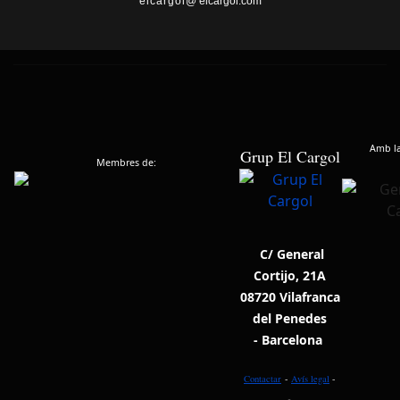
elcargol
@ elcargol.com
Amb la 
Grup El Cargol
Membres de:
C/ General
Cortijo, 21A
08720 Vilafranca
del Penedes
- Barcelona
Contactar
-
Avís legal
-