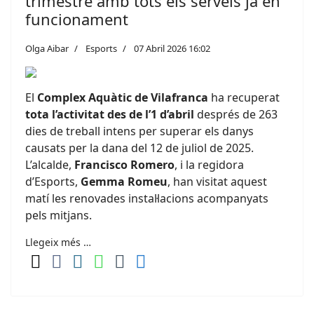
trimestre amb tots els serveis ja en
funcionament
Olga Aibar
Esports
07 Abril 2026 16:02
El
Complex Aquàtic de Vilafranca
ha recuperat
tota l’activitat des de l’1 d’abril
després de 263
dies de treball intens per superar els danys
causats per la dana del 12 de juliol de 2025.
L’alcalde,
Francisco Romero
, i la regidora
d’Esports,
Gemma Romeu
, han visitat aquest
matí les renovades instal·lacions acompanyats
pels mitjans.
Llegeix més …