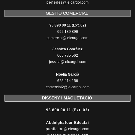
penedes
@
elcargol.com
GESTIÓ COMERCIAL
93 890 00 11 (Ext. 02)
692 189 896
comercial@ elcargol.com
Jessica González
665 785 562
jessica@ elcargol.com
Noelia García
625 414 156
comercial2@ elcargol.com
DISSENY I MAQUETACIÓ
93 890 00 11
(
Ext. 03
)
Abdelghafour Eddalai
publicitat
@ elcargol.com