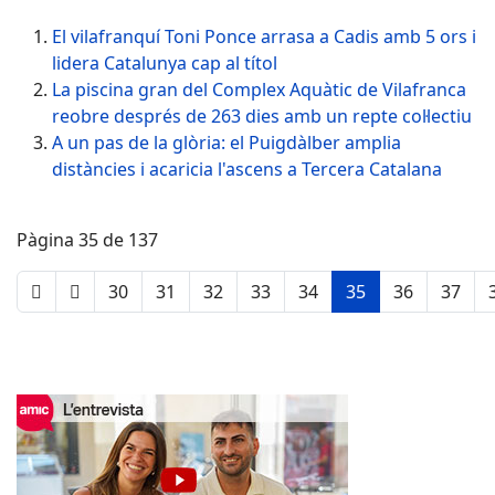
El vilafranquí Toni Ponce arrasa a Cadis amb 5 ors i
lidera Catalunya cap al títol
La piscina gran del Complex Aquàtic de Vilafranca
reobre després de 263 dies amb un repte col·lectiu
A un pas de la glòria: el Puigdàlber amplia
distàncies i acaricia l'ascens a Tercera Catalana
Pàgina 35 de 137
30
31
32
33
34
35
36
37