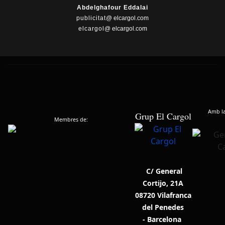
Abdelghafour Eddalai
publicitat
@ elcargol.com
elcargol
@ elcargol.com
Amb la 
Grup El Cargol
Membres de:
C/ General
Cortijo, 21A
08720 Vilafranca
del Penedes
- Barcelona