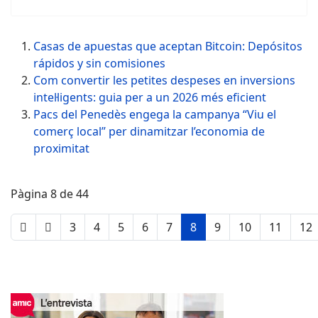
Casas de apuestas que aceptan Bitcoin: Depósitos
rápidos y sin comisiones
Com convertir les petites despeses en inversions
intel·ligents: guia per a un 2026 més eficient
Pacs del Penedès engega la campanya “Viu el
comerç local” per dinamitzar l’economia de
proximitat
Pàgina 8 de 44
3
4
5
6
7
8
9
10
11
12