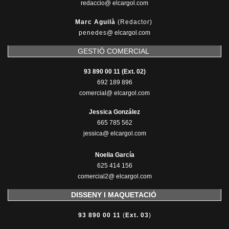
redaccio@ elcargol.com
Marc Aguilà
(Redactor)
penedes
@
elcargol.com
GESTIÓ COMERCIAL
93 890 00 11 (Ext. 02)
692 189 896
comercial@ elcargol.com
Jessica González
665 785 562
jessica@ elcargol.com
Noelia García
625 414 156
comercial2@ elcargol.com
DISSENY I MAQUETACIÓ
93 890 00 11
(
Ext. 03
)