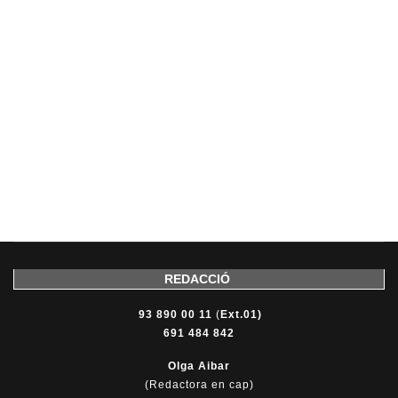
REDACCIÓ
93 890 00 11
(
Ext.01)
691 484 842
Olga Aibar
(Redactora en cap)