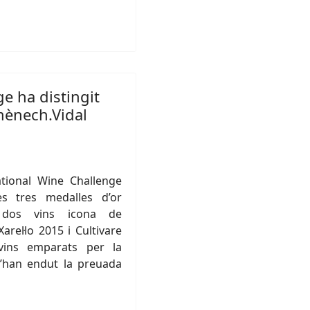
ge ha distingit
ènech.Vidal
ational Wine Challenge
s tres medalles d’or
 dos vins icona de
arel·lo 2015 i Cultivare
vins emparats per la
’han endut la preuada