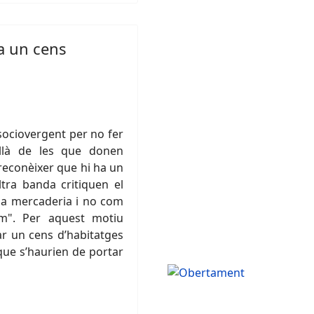
a un cens
 sociovergent per no fer
nllà de les que donen
 reconèixer que hi ha un
ltra banda critiquen el
na mercaderia i no com
om". Per aquest motiu
r un cens d’habitatges
 que s’haurien de portar