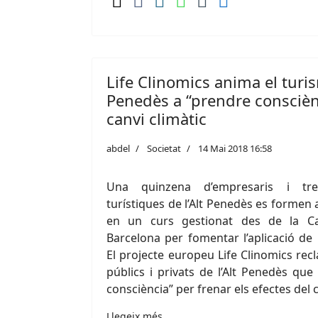
Life Clinomics anima el turis
Penedès a “prendre consciènc
canvi climàtic
abdel
Societat
14 Mai 2018 16:58
Una quinzena d’empresaris i treb
turístiques de l’Alt Penedès es formen 
en un curs gestionat des de la 
Barcelona per fomentar l’aplicació de 
El projecte europeu Life Clinomics recl
públics i privats de l’Alt Penedès que
consciència” per frenar els efectes del c
Llegeix més …