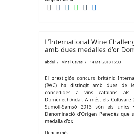
L’International Wine Challen
amb dues medalles d’or Dom
abdel
Vins i Caves
14 Mai 2018 16:33
El prestigiós concurs britànic Intern
(IWC) ha distingit amb dues de le
concedides a vins catalans als
Domènech.Vidal. A més, els Cultivare X
Sumoll-Samsó 2013 són els únics 
Denominació d’Origen Penedès que s
medalla d’or.
Llegeix més …