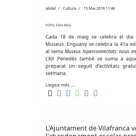
abdel
Cultura
15 Mai 2018 11:46
FOTO: Fèlix Miró
Cada 18 de maig se celebra el dia D
Museus. Enguany se celebra la 41a edi
al tema
Museus hiperconnectats: nous en
L’Alt Penedès també se suma a aqu
preparat un seguit d’activitats grat
setmana.
Llegeix més …
L'Ajuntament de Vilafranca v
l'abandonament escolar prem