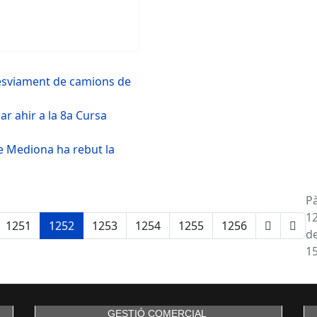
desviament de camions de
ar ahir a la 8a Cursa
 de Mediona ha rebut la
P
1
1251
1252
1253
1254
1255
1256
d
1
GESTIÓ COMERCIAL