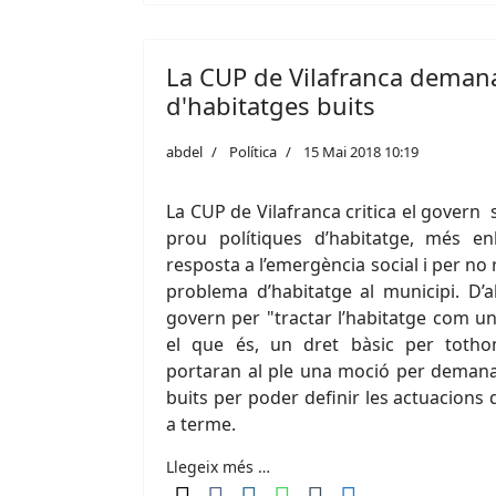
La CUP de Vilafranca deman
d'habitatges buits
abdel
Política
15 Mai 2018 10:19
La CUP de Vilafranca critica el govern
prou polítiques d’habitatge, més e
resposta a l’emergència social i per no
problema d’habitatge al municipi. D’a
govern per "tractar l’habitatge com u
el que és, un dret bàsic per toth
portaran al ple una moció per demana
buits per poder definir les actuacions
a terme.
Llegeix més …