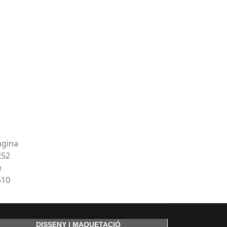
àgina
252
e
510
DISSENY I MAQUETACIÓ