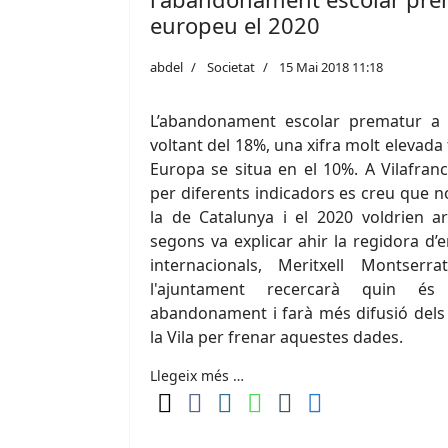
europeu el 2020
abdel
Societat
15 Mai 2018 11:18
L’abandonament escolar prematur a 
voltant del 18%, una xifra molt elevad
Europa se situa en el 10%. A Vilafran
per diferents indicadors es creu que n
la de Catalunya i el 2020 voldrien a
segons va explicar ahir la regidora d’
internacionals, Meritxell Montser
l'ajuntament recercarà quin és
abandonament i farà més difusió dels 
la Vila per frenar aquestes dades.
Llegeix més …