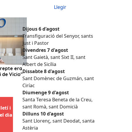
Llegir
Dijous 6 d'agost
Transfiguració del Senyor, sants
Just i Pastor
Divendres 7 d'agost
Sant Gaietà, sant Sixt II, sant
Albert de Sicília
Dissabte 8 d'agost
Sant Domènec de Guzmán, sant
Ciríac
Diumenge 9 d'agost
Santa Teresa Beneta de la Creu,
sant Romà, sant Domicià
etí i
Dilluns 10 d'agost
el dia
Sant Llorenç, sant Deodat, santa
Astèria