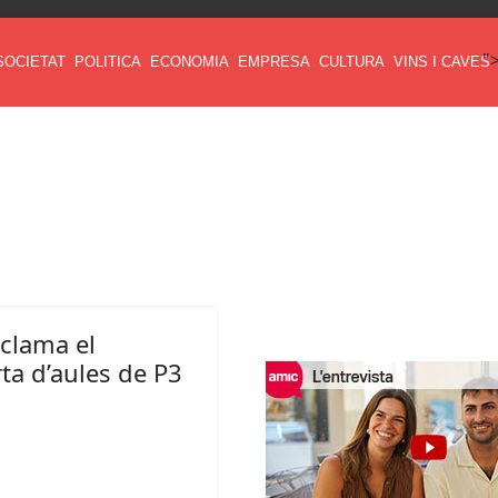
"
SOCIETAT
POLITICA
ECONOMIA
EMPRESA
CULTURA
VINS I CAVES
eclama el
ta d’aules de P3