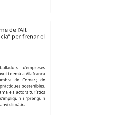
me de l’Alt
ia” per frenar el
alladors d’empreses
avui i demà a Vilafranca
Cambra de Comerç de
pràctiques sostenibles.
ama els actors turístics
 s’impliquin i “prenguin
anvi climàtic.