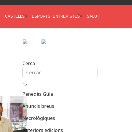
>
">
">
CASTELLS
ESPORTS
ENTREVISTES
SALUT
Cerca
">
Penedès Guia
Anuncis breus
Necrològiques
Anteriors edicions