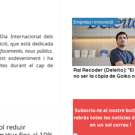
ia Internacional dels
ció, que està dedicada
focaments, nous públics
.
est esdeveniment i ha
uïtes durant el cap de
Subscriu-te al nostre butll
rebràs totes les notícies d
en un sol correu !
ol reduir
atur fins al 10%