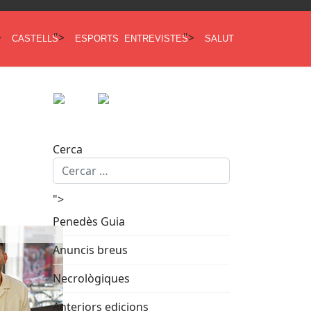
>
">
">
CASTELLS
ESPORTS
ENTREVISTES
SALUT
Cerca
">
Penedès Guia
Anuncis breus
Necrològiques
Anteriors edicions