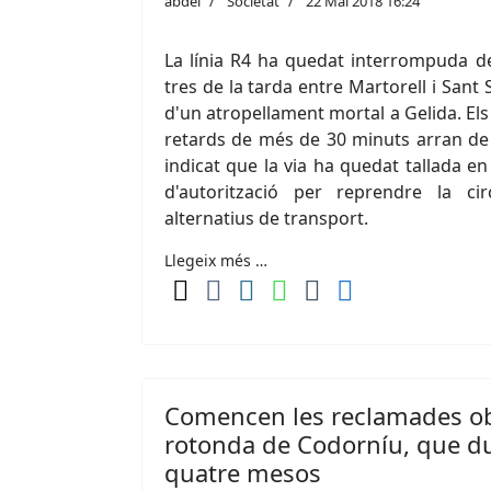
abdel
Societat
22 Mai 2018 16:24
La línia R4 ha quedat interrompuda d
tres de la tarda entre Martorell i Sant
d'un atropellament mortal a Gelida. El
retards de més de 30 minuts arran de 
indicat que la via ha quedat tallada e
d'autorització per reprendre la ci
alternatius de transport.
Llegeix més …
Comencen les reclamades ob
rotonda de Codorníu, que d
quatre mesos