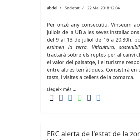
abdel
Societat
22 Mai 2018 12:04
Per onzè any consecutiu, Vinseum acu
Juliols de la UB a les seves instal·lacions
del 9 al 13 de juliol de 16 a 20.30h, p
estimen la terra. Viticultura, sostenibil
tractarà sobre els reptes per al canvi c
el valor del paisatge, i el turisme resp
entre altres temàtiques. Consistirà en
tasts, i visites a cellers de la comarca.
Llegeix més …
ERC alerta de l'estat de la z