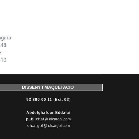
àgina
248
e
510
DISSENY I MAQUETACIÓ
93 890 00 11
(
Ext. 03
)
Abdelghafour Eddalai
publicitat
@ elcargol.com
elcargol
@ elcargol.com