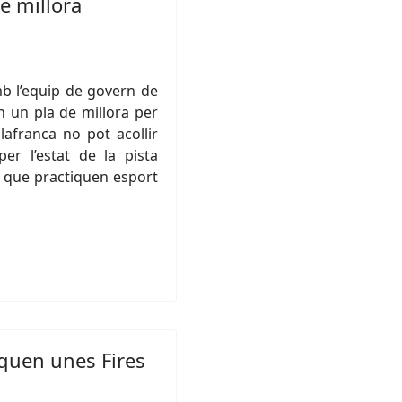
e millora
b l’equip de govern de
n un pla de millora per
afranca no pot acollir
per l’estat de la pista
ls que practiquen esport
nquen unes Fires