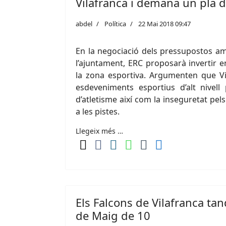
Vilafranca i demana un pla d
abdel
Política
22 Mai 2018 09:47
En la negociació dels pressupostos am
l’ajuntament, ERC proposarà invertir e
la zona esportiva. Argumenten que Vil
esdeveniments esportius d’alt nivell 
d’atletisme així com la inseguretat pe
a les pistes.
Llegeix més …
Els Falcons de Vilafranca ta
de Maig de 10