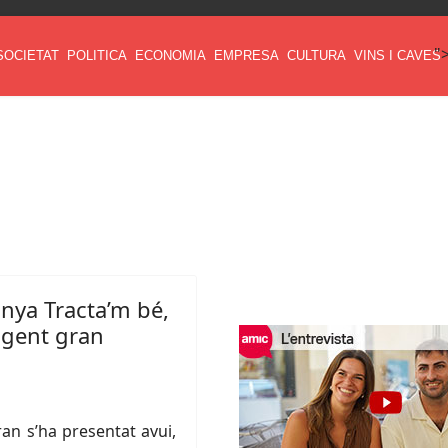
"
SOCIETAT
POLITICA
ECONOMIA
EMPRESA
CULTURA
VINS I CAVES
anya Tracta’m bé,
 gent gran
an s’ha presentat avui,