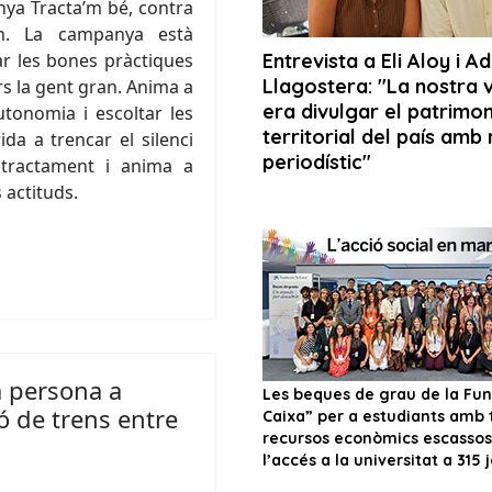
nya Tracta’m bé, contra
n. La campanya està
çar les bones pràctiques
rs la gent gran. Anima a
utonomia i escoltar les
da a trencar el silenci
ltractament i anima a
 actituds.
a persona a
ó de trens entre