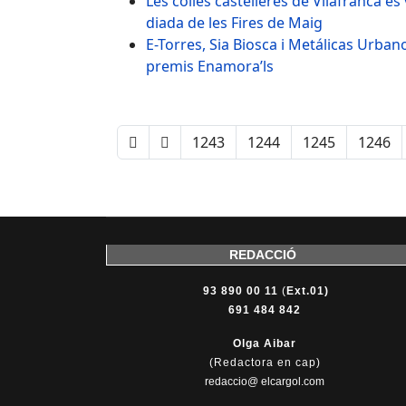
Les colles castelleres de Vilafranca e
diada de les Fires de Maig
E-Torres, Sia Biosca i Metálicas Urba
premis Enamora’ls
1243
1244
1245
1246
REDACCIÓ
93 890 00 11
(
Ext.01)
691 484 842
Olga Aibar
(Redactora en cap)
redaccio@ elcargol.com