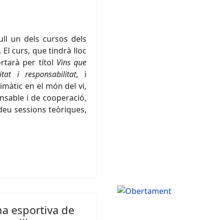
ll un dels cursos dels
. El curs, que tindrà lloc
ortarà per títol
Vins que
itat i responsabilitat
, i
limàtic en el món del vi,
onsable i de cooperació,
 deu sessions teòriques,
ona esportiva de