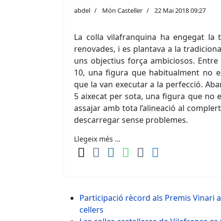
abdel
Món Casteller
22 Mai 2018 09:27
La colla vilafranquina ha engegat l
renovades, i es plantava a la tradicion
uns objectius força ambiciosos. Entre e
10, una figura que habitualment no es
que la van executar a la perfecció. Aban
5 aixecat per sota, una figura que no 
assajar amb tota l’alineació al comple
descarregar sense problemes.
Llegeix més …
Participació rècord als Premis Vinari 
cellers