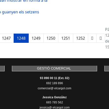
s van mostrar en forma a la
no guanyen els setzens
P
1
1247
1248
1249
1250
1251
1252
d
1
GESTIÓ COMERCIAL
93 890 00 11 (Ext. 02)
692 189 896
comercial@ elcargol.com
Jessica González
665 785 562
jessica@ elcargol.com