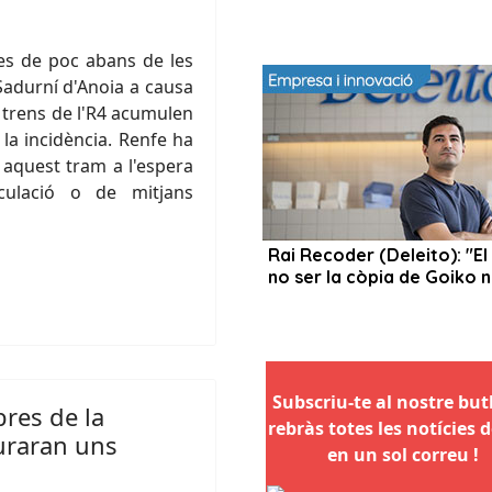
es de poc abans de les
 Sadurní d'Anoia a causa
s trens de l'R4 acumulen
la incidència. Renfe ha
n aquest tram a l'espera
rculació o de mitjans
Subscriu-te al nostre butll
res de la
rebràs totes les notícies d
uraran uns
en un sol correu !