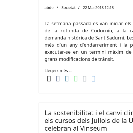
abdel
Societat
22 Mai 2018 12:13
La setmana passada es van iniciar els 
de la rotonda de Codorníu, a la c
demanda històrica de Sant Sadurní. L
més d'un any d'endarreriment i la p
executar-se en un termini màxim de
grans modificacions de trànsit.
Llegeix més …
La sostenibilitat i el canvi c
els cursos dels Juliols de la
celebran al Vinseum