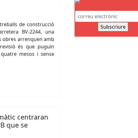
treballs de construcció
arretera BV-2244, una
es obres arrenquen amb
revisió és que puguin
 quatre mesos i sense
limàtic centraran
 UB que se