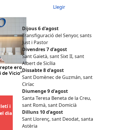
Llegir
Dijous 6 d'agost
Transfiguració del Senyor, sants
Just i Pastor
Divendres 7 d'agost
Sant Gaietà, sant Sixt II, sant
Albert de Sicília
Dissabte 8 d'agost
Sant Domènec de Guzmán, sant
Ciríac
Diumenge 9 d'agost
Santa Teresa Beneta de la Creu,
sant Romà, sant Domicià
etí i
Dilluns 10 d'agost
el dia
Sant Llorenç, sant Deodat, santa
Astèria