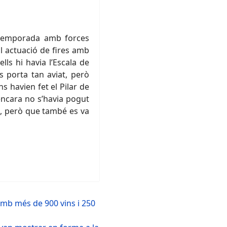
a temporada amb forces
al actuació de fires amb
lls hi havia l’Escala de
 porta tan aviat, però
s havien fet el Pilar de
encara no s’havia pogut
rt, però que també es va
amb més de 900 vins i 250