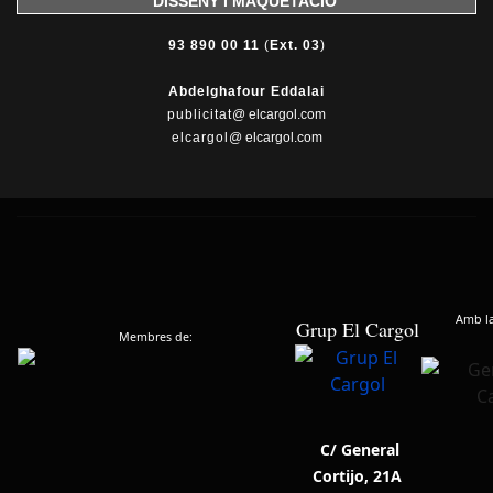
DISSENY I MAQUETACIÓ
93 890 00 11
(
Ext. 03
)
Abdelghafour Eddalai
publicitat
@ elcargol.com
elcargol
@ elcargol.com
Amb la 
Grup El Cargol
Membres de:
C/ General
Cortijo, 21A