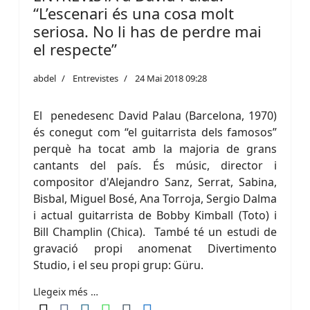
“L’escenari és una cosa molt
seriosa. No li has de perdre mai
el respecte”
abdel
Entrevistes
24 Mai 2018 09:28
El penedesenc David Palau (Barcelona, 1970)
és conegut com “el guitarrista dels famosos”
perquè ha tocat amb la majoria de grans
cantants del país. És músic, director i
compositor d'Alejandro Sanz, Serrat, Sabina,
Bisbal, Miguel Bosé, Ana Torroja, Sergio Dalma
i actual guitarrista de Bobby Kimball (Toto) i
Bill Champlin (Chica). També té un estudi de
gravació propi anomenat Divertimento
Studio, i el seu propi grup: Güru.
Llegeix més …