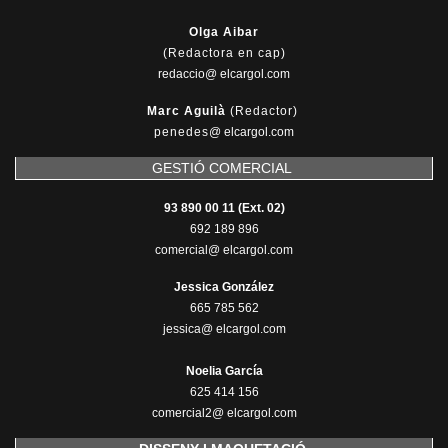
Olga Aibar
(Redactora en cap)
redaccio@ elcargol.com
Marc Aguilà
(Redactor)
penedes
@
elcargol.com
GESTIÓ COMERCIAL
93 890 00 11 (Ext. 02)
692 189 896
comercial@ elcargol.com
Jessica González
665 785 562
jessica@ elcargol.com
Noelia García
625 414 156
comercial2@ elcargol.com