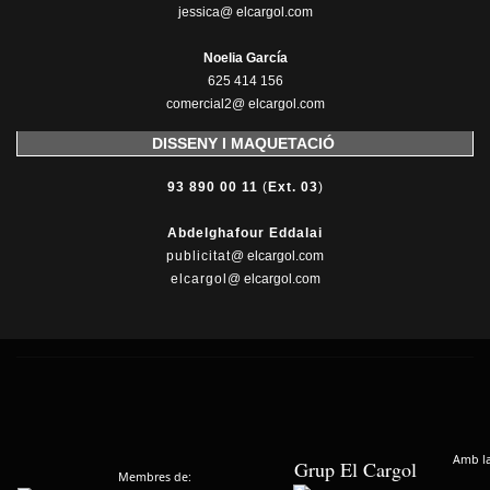
jessica@ elcargol.com
Noelia García
625 414 156
comercial2@ elcargol.com
DISSENY I MAQUETACIÓ
93 890 00 11
(
Ext. 03
)
Abdelghafour Eddalai
publicitat
@ elcargol.com
elcargol
@ elcargol.com
Amb la 
Grup El Cargol
Membres de: