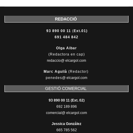
REDACCIÓ
93 890 00 11
(
Ext.01)
691 484 842
Olga Aibar
(Redactora en cap)
redaccio@ elcargol.com
Marc Aguilà
(Redactor)
penedes
@
elcargol.com
GESTIÓ COMERCIAL
93 890 00 11 (Ext. 02)
692 189 896
comercial@ elcargol.com
Jessica González
665 785 562