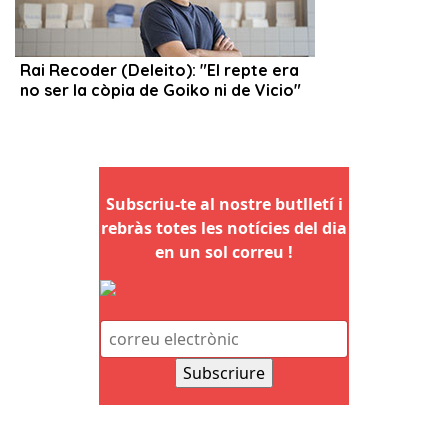
Subscriu-te al nostre butlletí i
rebràs totes les notícies del dia
en un sol correu !