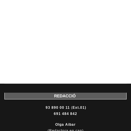
REDACCIÓ
93 890 00 11
(
Ext.01)
691 484 842
Olga Aibar
(Redactora en cap)