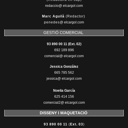
redaccio@ elcargol.com
Marc Aguilà
(Redactor)
penedes
@
elcargol.com
GESTIÓ COMERCIAL
93 890 00 11 (Ext. 02)
692 189 896
comercial@ elcargol.com
Jessica González
665 785 562
jessica@ elcargol.com
Noelia García
625 414 156
comercial2@ elcargol.com
DISSENY I MAQUETACIÓ
93 890 00 11
(
Ext. 03
)