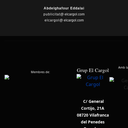
Abdelghafour Eddalai
publicitat
@ elcargol.com
elcargol
@ elcargol.com
Amb la 
Grup El Cargol
Membres de:
C/ General
Cortijo, 21A
08720 Vilafranca
del Penedes