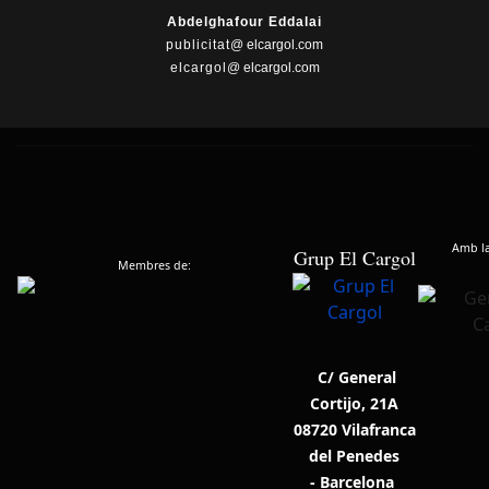
Abdelghafour Eddalai
publicitat
@ elcargol.com
elcargol
@ elcargol.com
Amb la 
Grup El Cargol
Membres de:
C/ General
Cortijo, 21A
08720 Vilafranca
del Penedes
- Barcelona