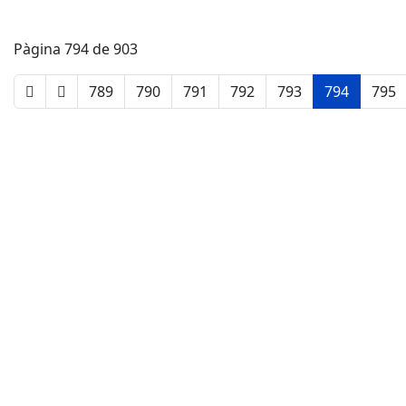
Pàgina 794 de 903
789
790
791
792
793
794
795