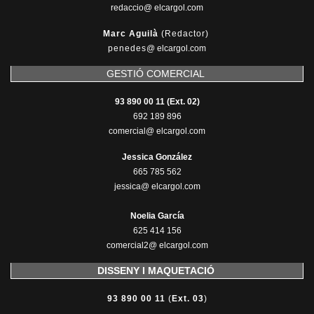
redaccio@ elcargol.com
Marc Aguilà
(Redactor)
penedes
@
elcargol.com
GESTIÓ COMERCIAL
93 890 00 11 (Ext. 02)
692 189 896
comercial@ elcargol.com
Jessica González
665 785 562
jessica@ elcargol.com
Noelia García
625 414 156
comercial2@ elcargol.com
DISSENY I MAQUETACIÓ
93 890 00 11
(
Ext. 03
)