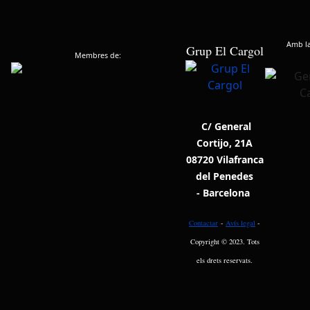
Amb la 
Grup El Cargol
Membres de:
C/ General
Cortijo, 21A
08720 Vilafranca
del Penedes
- Barcelona
Contactar
-
Avís legal
-
Copyright © 2023. Tots
els drets reservats.