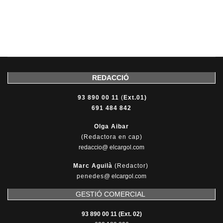
REDACCIÓ
93 890 00 11
(
Ext.01)
691 484 842
Olga Aibar
(Redactora en cap)
redaccio@ elcargol.com
Marc Aguilà
(Redactor)
penedes
@
elcargol.com
GESTIÓ COMERCIAL
93 890 00 11 (Ext. 02)