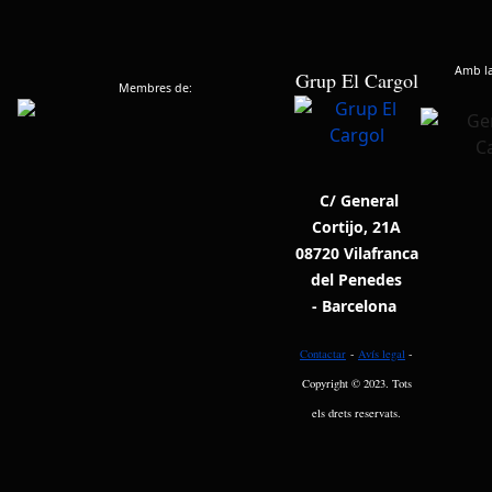
Amb la 
Grup El Cargol
Membres de:
C/ General
Cortijo, 21A
08720 Vilafranca
del Penedes
- Barcelona
Contactar
-
Avís legal
-
Copyright © 2023. Tots
els drets reservats.