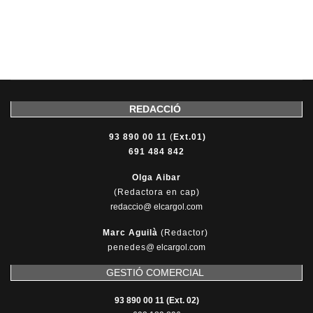
REDACCIÓ
93 890 00 11
(
Ext.01)
691 484 842
Olga Aibar
(Redactora en cap)
redaccio@ elcargol.com
Marc Aguilà
(Redactor)
penedes
@
elcargol.com
GESTIÓ COMERCIAL
93 890 00 11 (Ext. 02)