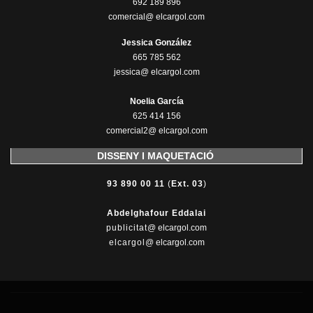
692 189 896
comercial@ elcargol.com
Jessica González
665 785 562
jessica@ elcargol.com
Noelia García
625 414 156
comercial2@ elcargol.com
DISSENY I MAQUETACIÓ
93 890 00 11
(
Ext. 03
)
Abdelghafour Eddalai
publicitat
@ elcargol.com
elcargol
@ elcargol.com