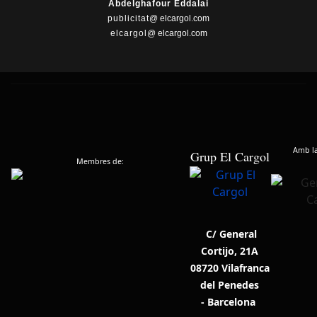
Abdelghafour Eddalai
publicitat
@ elcargol.com
elcargol
@ elcargol.com
Amb la 
Grup El Cargol
Membres de:
C/ General
Cortijo, 21A
08720 Vilafranca
del Penedes
- Barcelona