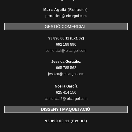
Marc Aguilà
(Redactor)
penedes
@
elcargol.com
GESTIÓ COMERCIAL
93 890 00 11 (Ext. 02)
692 189 896
comercial@ elcargol.com
Jessica González
665 785 562
jessica@ elcargol.com
Noelia García
625 414 156
comercial2@ elcargol.com
DISSENY I MAQUETACIÓ
93 890 00 11
(
Ext. 03
)