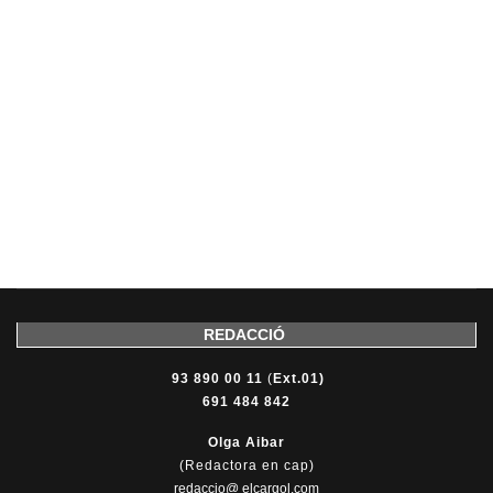
REDACCIÓ
93 890 00 11
(
Ext.01)
691 484 842
Olga Aibar
(Redactora en cap)
redaccio@ elcargol.com