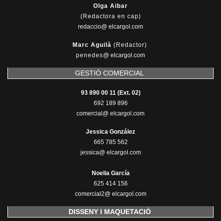
Olga Aibar
(Redactora en cap)
redaccio@ elcargol.com
Marc Aguilà
(Redactor)
penedes
@
elcargol.com
GESTIÓ COMERCIAL
93 890 00 11 (Ext. 02)
692 189 896
comercial@ elcargol.com
Jessica González
665 785 562
jessica@ elcargol.com
Noelia García
625 414 156
comercial2@ elcargol.com
DISSENY I MAQUETACIÓ