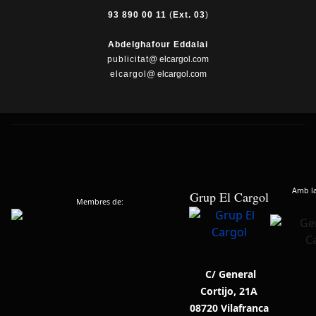
93 890 00 11
(
Ext. 03
)
Abdelghafour Eddalai
publicitat
@ elcargol.com
elcargol
@ elcargol.com
Amb la 
Grup El Cargol
Membres de:
C/ General
Cortijo, 21A
08720 Vilafranca