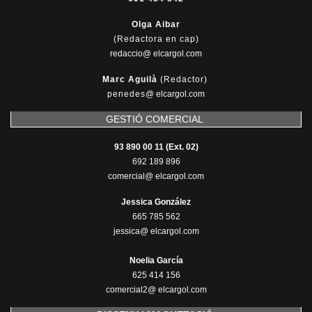
Olga Aibar
(Redactora en cap)
redaccio@ elcargol.com
Marc Aguilà
(Redactor)
penedes
@
elcargol.com
GESTIÓ COMERCIAL
93 890 00 11 (Ext. 02)
692 189 896
comercial@ elcargol.com
Jessica González
665 785 562
jessica@ elcargol.com
Noelia García
625 414 156
comercial2@ elcargol.com