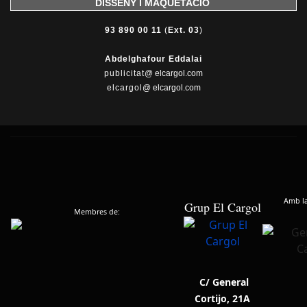
DISSENY I MAQUETACIÓ
93 890 00 11
(
Ext. 03
)
Abdelghafour Eddalai
publicitat
@ elcargol.com
elcargol
@ elcargol.com
Amb la 
Grup El Cargol
Membres de:
C/ General
Cortijo, 21A