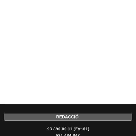
REDACCIÓ
93 890 00 11
(
Ext.01)
691 484 842