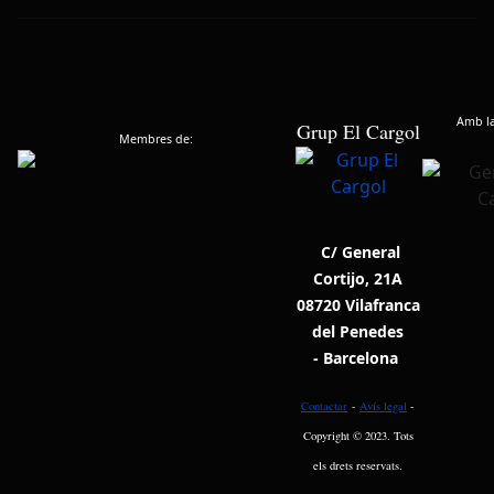
Amb la 
Grup El Cargol
Membres de:
C/ General
Cortijo, 21A
08720 Vilafranca
del Penedes
- Barcelona
Contactar
-
Avís legal
-
Copyright © 2023. Tots
els drets reservats.