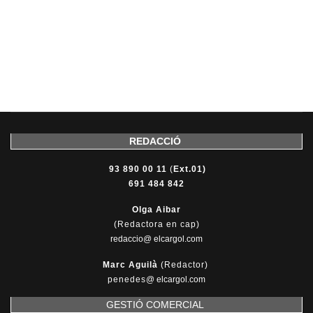
REDACCIÓ
93 890 00 11
(
Ext.01)
691 484 842
Olga Aibar
(Redactora en cap)
redaccio@ elcargol.com
Marc Aguilà
(Redactor)
penedes
@
elcargol.com
GESTIÓ COMERCIAL