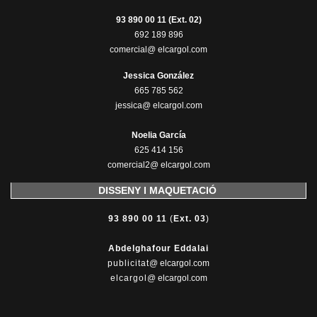
93 890 00 11 (Ext. 02)
692 189 896
comercial@ elcargol.com
Jessica González
665 785 562
jessica@ elcargol.com
Noelia García
625 414 156
comercial2@ elcargol.com
DISSENY I MAQUETACIÓ
93 890 00 11
(
Ext. 03
)
Abdelghafour Eddalai
publicitat
@ elcargol.com
elcargol
@ elcargol.com