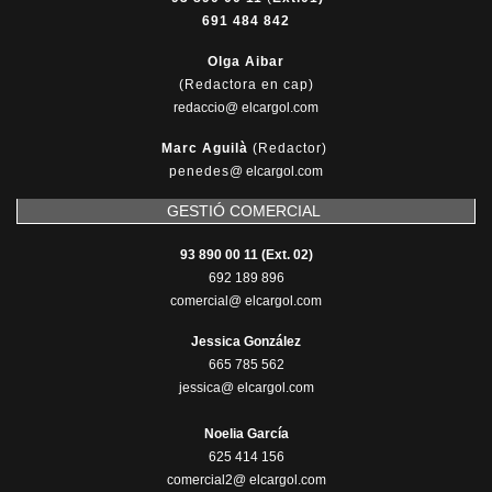
691 484 842
Olga Aibar
(Redactora en cap)
redaccio@ elcargol.com
Marc Aguilà
(Redactor)
penedes
@
elcargol.com
GESTIÓ COMERCIAL
93 890 00 11 (Ext. 02)
692 189 896
comercial@ elcargol.com
Jessica González
665 785 562
jessica@ elcargol.com
Noelia García
625 414 156
comercial2@ elcargol.com