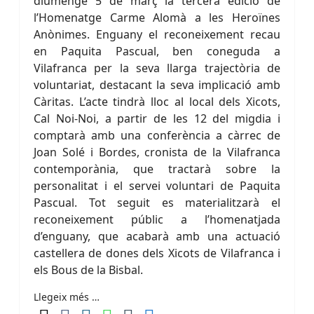
diumenge 5 de març la tercera edició de
l’Homenatge Carme Alomà a les Heroïnes
Anònimes. Enguany el reconeixement recau
en Paquita Pascual, ben coneguda a
Vilafranca per la seva llarga trajectòria de
voluntariat, destacant la seva implicació amb
Càritas. L’acte tindrà lloc al local dels Xicots,
Cal Noi-Noi, a partir de les 12 del migdia i
comptarà amb una conferència a càrrec de
Joan Solé i Bordes, cronista de la Vilafranca
contemporània, que tractarà sobre la
personalitat i el servei voluntari de Paquita
Pascual. Tot seguit es materialitzarà el
reconeixement públic a l’homenatjada
d’enguany, que acabarà amb una actuació
castellera de dones dels Xicots de Vilafranca i
els Bous de la Bisbal.
Llegeix més …