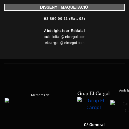
DISSENY I MAQUETACIÓ
93 890 00 11
(
Ext. 03
)
Abdelghafour Eddalai
publicitat
@ elcargol.com
elcargol
@ elcargol.com
Amb la 
Grup El Cargol
Membres de:
C/ General