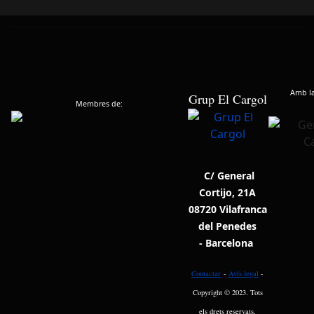
Amb la 
Grup El Cargol
Membres de:
C/ General
Cortijo, 21A
08720 Vilafranca
del Penedes
- Barcelona
Contactar
-
Avís legal
-
Copyright © 2023. Tots
els drets reservats.