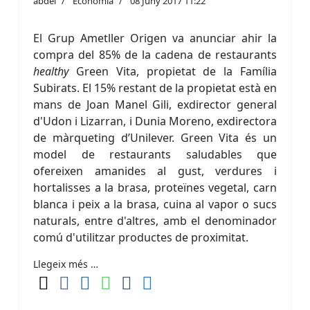
abdel
Economia
08 Juny 2017 11:22
El Grup Ametller Origen va anunciar ahir la
compra del 85% de la cadena de restaurants
healthy
Green Vita, propietat de la Família
Subirats. El 15% restant de la propietat està en
mans de Joan Manel Gili, exdirector general
d'Udon i Lizarran, i Dunia Moreno, exdirectora
de màrqueting d’Unilever. Green Vita és un
model de restaurants saludables que
ofereixen amanides al gust, verdures i
hortalisses a la brasa, proteïnes vegetal, carn
blanca i peix a la brasa, cuina al vapor o sucs
naturals, entre d'altres, amb el denominador
comú d'utilitzar productes de proximitat.
Llegeix més …