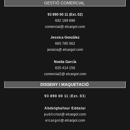
GESTIÓ COMERCIAL
93 890 00 11 (Ext. 02)
692 189 896
comercial@ elcargol.com
Jessica González
665 785 562
jessica@ elcargol.com
Noelia García
625 414 156
comercial2@ elcargol.com
DISSENY I MAQUETACIÓ
93 890 00 11
(
Ext. 03
)
Abdelghafour Eddalai
publicitat
@ elcargol.com
elcargol
@ elcargol.com