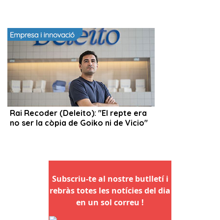
Subscriu-te al nostre butlletí i
rebràs totes les notícies del dia
en un sol correu !