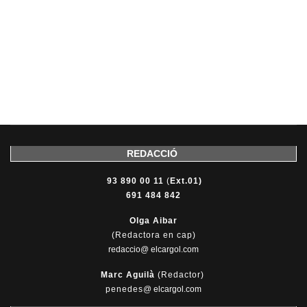
REDACCIÓ
93 890 00 11
(
Ext.01)
691 484 842
Olga Aibar
(Redactora en cap)
redaccio@ elcargol.com
Marc Aguilà
(Redactor)
penedes
@
elcargol.com