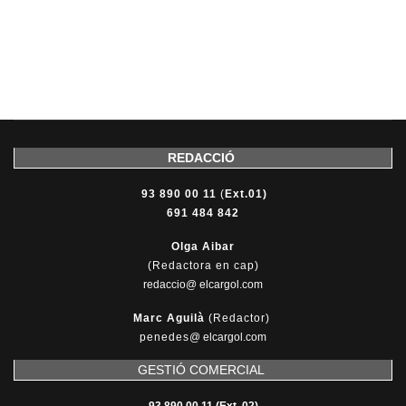
REDACCIÓ
93 890 00 11
(
Ext.01)
691 484 842
Olga Aibar
(Redactora en cap)
redaccio@ elcargol.com
Marc Aguilà
(Redactor)
penedes
@
elcargol.com
GESTIÓ COMERCIAL