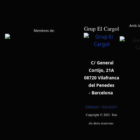
Amb la 
Grup El Cargol
Membres de:
C/ General
Cortijo, 21A
08720 Vilafranca
del Penedes
- Barcelona
Contactar
-
Avís legal
-
Copyright © 2023. Tots
els drets reservats.