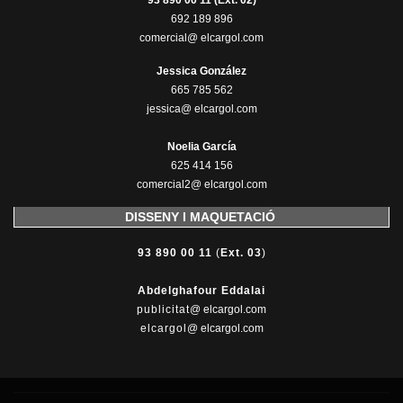
93 890 00 11 (Ext. 02)
692 189 896
comercial@ elcargol.com
Jessica González
665 785 562
jessica@ elcargol.com
Noelia García
625 414 156
comercial2@ elcargol.com
DISSENY I MAQUETACIÓ
93 890 00 11
(
Ext. 03
)
Abdelghafour Eddalai
publicitat
@ elcargol.com
elcargol
@ elcargol.com