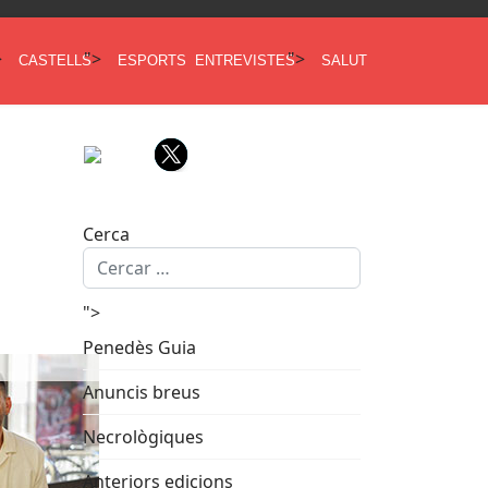
>
">
">
CASTELLS
ESPORTS
ENTREVISTES
SALUT
Cerca
">
Penedès Guia
Anuncis breus
Necrològiques
Anteriors edicions