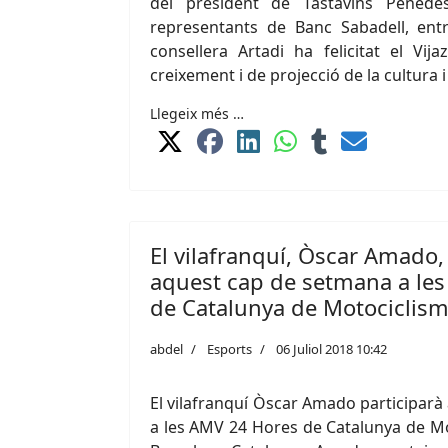
del president de Tastavins Penedè
representants de Banc Sabadell, entre
consellera Artadi ha felicitat el Vija
creixement i de projecció de la cultura 
Llegeix més …
El vilafranquí, Òscar Amado,
aquest cap de setmana a le
de Catalunya de Motociclis
abdel
Esports
06 Juliol 2018 10:42
El vilafranquí Òscar Amado participar
a les AMV 24 Hores de Catalunya de Mot