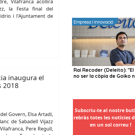
re, Vilafranca acollirà
z, la Festa final del
drio i l'Ajuntament de
cia inaugura el
s 2018
Subscriu-te al nostre butll
del Govern, Elsa Artadi,
rebràs totes les notícies d
anc de Sabadell Vijazz
en un sol correu !
ilafranca, Pere Regull,