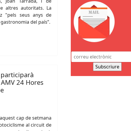
s, Joan Tarrada, i de
 altres autoritats. La
zz
"pels seus anys de
i gastronomia del país”.
 participarà
s AMV 24 Hores
me
à aquest cap de setmana
ociclisme al circuit de