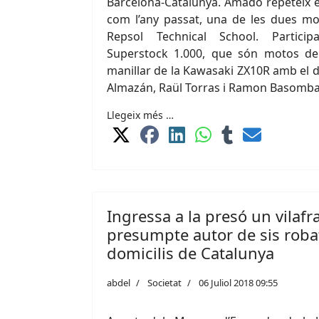
Barcelona-Catalunya. Amado repeteix e
com l’any passat, una de les dues mo
Repsol Technical School. Partici
Superstock 1.000, que són motos de 
manillar de la Kawasaki ZX10R amb el 
Almazán, Raül Torras i Ramon Basomb
Llegeix més …
Ingressa a la presó un vilaf
presumpte autor de sis roba
domicilis de Catalunya
abdel
Societat
06 Juliol 2018 09:55