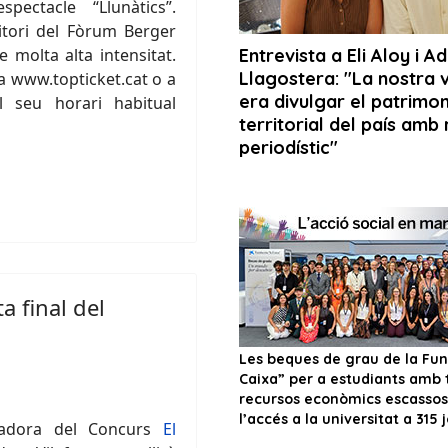
ectacle “Llunàtics”.
ditori del Fòrum Berger
 molta alta intensitat.
a www.topticket.cat o a
l seu horari habitual
ta final del
yadora del Concurs
El