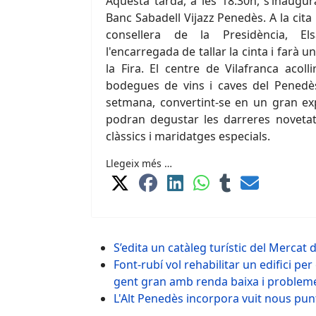
Aquesta tarda, a les 18.30h, s’inaugur
Banc Sabadell Vijazz Penedès. A la cita 
consellera de la Presidència, El
l'encarregada de tallar la cinta i farà u
la Fira. El centre de Vilafranca acoll
bodegues de vins i caves del Penedè
setmana, convertint-se en un gran exp
podran degustar les darreres novetat
clàssics i maridatges especials.
Llegeix més …
S’edita un catàleg turístic del Mercat 
Font-rubí vol rehabilitar un edifici pe
gent gran amb renda baixa i probleme
L'Alt Penedès incorpora vuit nous punt