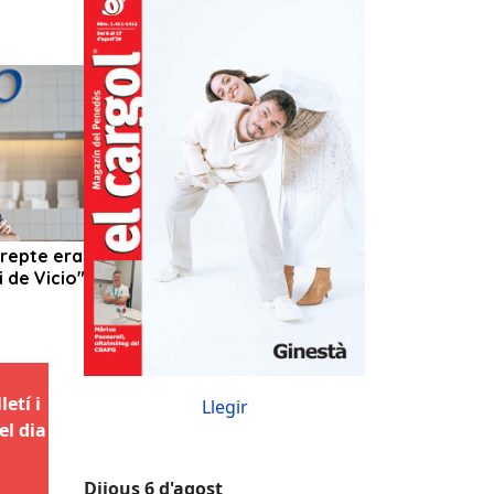
etí i
Llegir
el dia
Dijous 6 d'agost