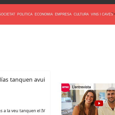
"
SOCIETAT
POLITICA
ECONOMIA
EMPRESA
CULTURA
VINS I CAVES
ías tanquen avui
s a la veu tanquen el IV