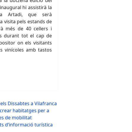
a la dotzena edició del
inaugural hi assistirà la
sa Artadi, que serà
na visita pels estands de
irà més de 40 cellers i
s durant tot el cap de
ositor on els visitants
s vinícoles amb tastos
dels Dissabtes a Vilafranca
r crear habitatges per a
s de mobilitat
s d’informació turística