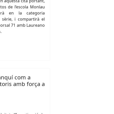
n aquesta cita portant,
tos de l’escola Monlau
parà en la categoria
sèrie, i compartirà el
dorsal 71 amb Laureano
a.
ranquí com a
toris amb força a