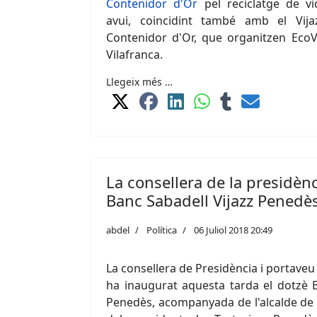
Contenidor d'Or
pel reciclatge de vid
avui, coincidint també amb el Vijaz
Contenidor d'Or, que organitzen EcoVi
Vilafranca.
Llegeix més …
La consellera de la presidèn
Banc Sabadell Vijazz Penedè
abdel
Política
06 Juliol 2018 20:49
La consellera de Presidència i portaveu 
ha inaugurat aquesta tarda el dotzè B
Penedès, acompanyada de l'alcalde de V