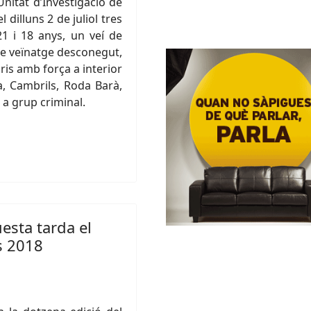
nitat d’Investigació de
 dilluns 2 de juliol tres
21 i 18 anys, un veí de
 de veïnatge desconegut,
is amb força a interior
a, Cambrils, Roda Barà,
 a grup criminal.
esta tarda el
s 2018