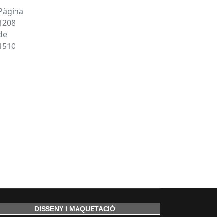
Pàgina
1208
de
1510
DISSENY I MAQUETACIÓ