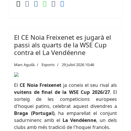
El CE Noia Freixenet es jugarà el
passi als quarts de la WSE Cup
contra el La Vendéenne
Marc Aguilà
Esports
29 Juliol 2026 10:46
El
CE Noia Freixenet
ja coneix el seu rival als
vuitens de final de la WSE Cup 2026/27
. El
sorteig de les competicions europees
d'hoquei patins, celebrat aquest divendres a
Braga (Portugal)
, ha emparellat el conjunt
sadurninenc amb el
La Vendéenne
, un dels
clubs amb més tradició de l'hoquei francès.