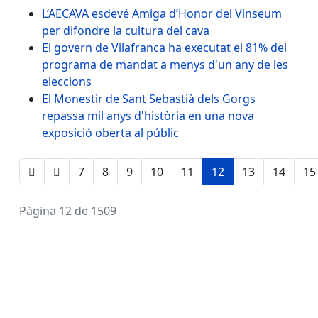
L’AECAVA esdevé Amiga d’Honor del Vinseum
per difondre la cultura del cava
El govern de Vilafranca ha executat el 81% del
programa de mandat a menys d'un any de les
eleccions
El Monestir de Sant Sebastià dels Gorgs
repassa mil anys d'història en una nova
exposició oberta al públic
7
8
9
10
11
12
13
14
15
Pàgina 12 de 1509