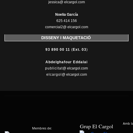
jessica@ elcargol.com
Noelia García
625 414 156
comercial2@ elcargol.com
DISSENY I MAQUETACIÓ
93 890 00 11
(
Ext. 03
)
Abdelghafour Eddalai
publicitat
@ elcargol.com
elcargol
@ elcargol.com
Amb la 
Grup El Cargol
Membres de: