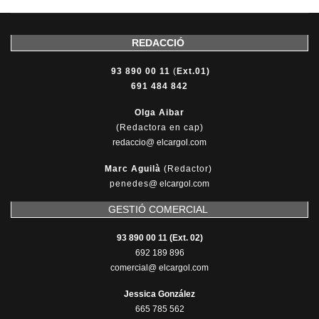
REDACCIÓ
93 890 00 11
(
Ext.01)
691 484 842
Olga Aibar
(Redactora en cap)
redaccio@ elcargol.com
Marc Aguilà
(Redactor)
penedes
@
elcargol.com
GESTIÓ COMERCIAL
93 890 00 11 (Ext. 02)
692 189 896
comercial@ elcargol.com
Jessica González
665 785 562