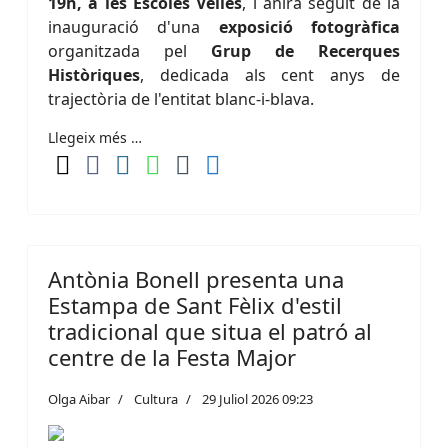
19h, a les Escoles Velles
, i anirà seguit de la
inauguració d'una
exposició fotogràfica
organitzada pel
Grup de Recerques
Històriques
, dedicada als cent anys de
trajectòria de l'entitat blanc-i-blava.
Llegeix més …
Antònia Bonell presenta una
Estampa de Sant Fèlix d'estil
tradicional que situa el patró al
centre de la Festa Major
Olga Aibar
Cultura
29 Juliol 2026 09:23