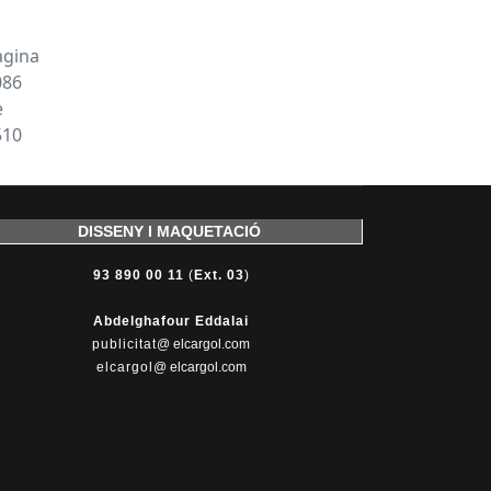
àgina
086
e
510
DISSENY I MAQUETACIÓ
93 890 00 11
(
Ext. 03
)
Abdelghafour Eddalai
publicitat
@ elcargol.com
elcargol
@ elcargol.com