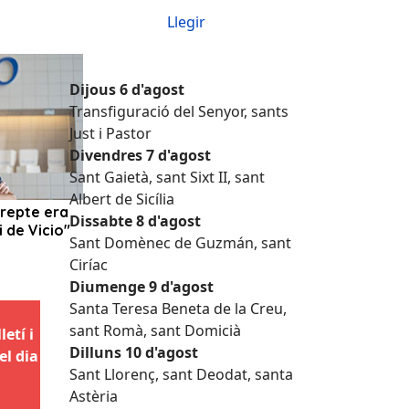
Llegir
Dijous 6 d'agost
Transfiguració del Senyor, sants
Just i Pastor
Divendres 7 d'agost
Sant Gaietà, sant Sixt II, sant
Albert de Sicília
Dissabte 8 d'agost
Sant Domènec de Guzmán, sant
Ciríac
Diumenge 9 d'agost
Santa Teresa Beneta de la Creu,
sant Romà, sant Domicià
etí i
Dilluns 10 d'agost
el dia
Sant Llorenç, sant Deodat, santa
Astèria