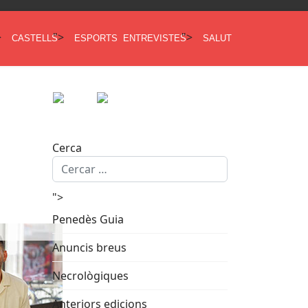
>
">
">
CASTELLS
ESPORTS
ENTREVISTES
SALUT
Cerca
">
Penedès Guia
Anuncis breus
Necrològiques
Anteriors edicions