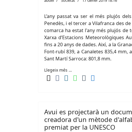
abdel
Societat
17 Gener 2019 18:16
L’any passat va ser el més plujós dels
Penedès, i el tercer a Vilafranca des de
comarca ha estat l'any més plujós de t
Xarxa d’Estacions Meteorològiques A
fins a 20 anys de dades. Així, a la Gra
Font-rubí 839, a Canaletes 835,4 mm, a
Sant Martí Sarroca: 801,8 mm.
Llegeix més …
Avui es projectarà un docum
creadora d'un mètode d'alfab
premiat per la UNESCO