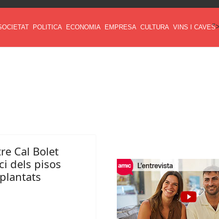
"
SOCIETAT
POLITICA
ECONOMIA
EMPRESA
CULTURA
VINS I CAVES
re Cal Bolet
ci dels pisos
splantats