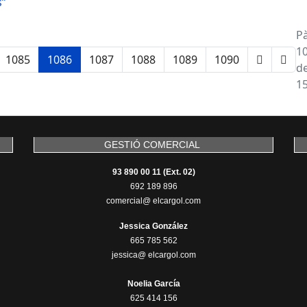
s”
P
1
1085
1086
1087
1088
1089
1090
d
1
GESTIÓ COMERCIAL
93 890 00 11 (Ext. 02)
692 189 896
comercial@ elcargol.com
Jessica González
665 785 562
jessica@ elcargol.com
Noelia García
625 414 156