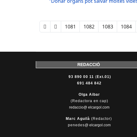
“Donar òrgans pot salvar moltes vide
1081
1082
1083
1084
REDACCIÓ
93 890 00 11
(
Ext.01)
691 484 842
Olga Aibar
(Redactora en cap)
redaccio@ elcargol.com
Marc Aguilà
(Redactor)
penedes
@
elcargol.com