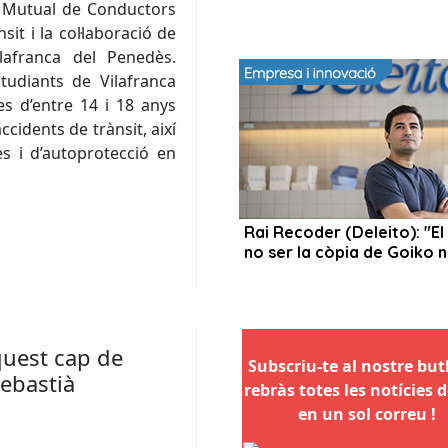
e Mutual de Conductors
it i la col·laboració de
ilafranca del Penedès.
studiants de Vilafranca
es d’entre 14 i 18 anys
cidents de trànsit, així
 i d’autoprotecció en
quest cap de
Subscriu-te al nostre butll
Sebastià
rebràs totes les notícies d
en un sol correu !