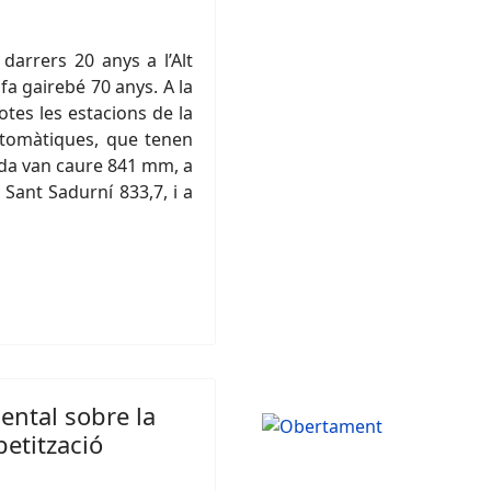
 darrers 20 anys a l’Alt
 fa gairebé 70 anys. A la
otes les estacions de la
utomàtiques, que tenen
nada van caure 841 mm, a
 Sant Sadurní 833,7, i a
ental sobre la
etització