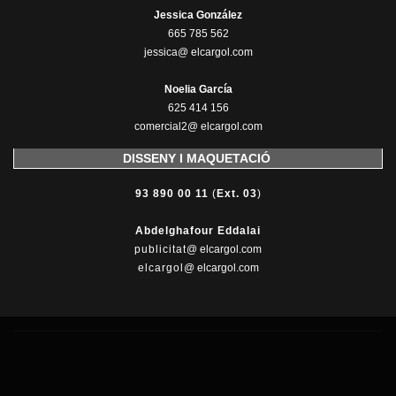
Jessica González
665 785 562
jessica@ elcargol.com
Noelia García
625 414 156
comercial2@ elcargol.com
DISSENY I MAQUETACIÓ
93 890 00 11
(
Ext. 03
)
Abdelghafour Eddalai
publicitat
@ elcargol.com
elcargol
@ elcargol.com