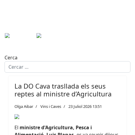
Cerca
La DO Cava trasllada els seus
reptes al ministre d’Agricultura
Olga Aibar
Vins i Caves
23 Juliol 2026 13:51
El
ministre d'Agricultura, Pesca i
Alimentació, Luis Planas,
es va reunir dijous