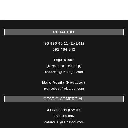
REDACCIÓ
93 890 00 11
(
Ext.01)
691 484 842
Olga Aibar
(Redactora en cap)
redaccio@ elcargol.com
Marc Aguilà
(Redactor)
penedes
@
elcargol.com
GESTIÓ COMERCIAL
93 890 00 11 (Ext. 02)
692 189 896
comercial@ elcargol.com