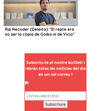
Subscriu-te al nostre butlletí i
rebràs totes les notícies del dia
en un sol correu !