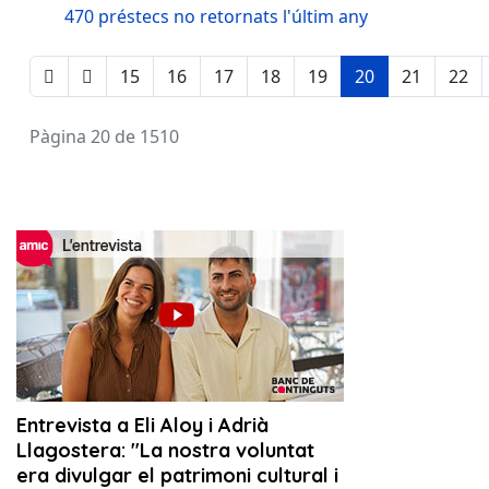
470 préstecs no retornats l'últim any
15
16
17
18
19
20
21
22
Pàgina 20 de 1510