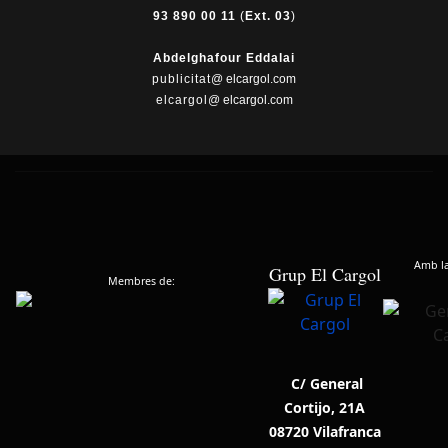
93 890 00 11
(
Ext. 03
)
Abdelghafour Eddalai
publicitat
@ elcargol.com
elcargol
@ elcargol.com
Amb la 
Grup El Cargol
Membres de:
C/ General
Cortijo, 21A
08720 Vilafranca