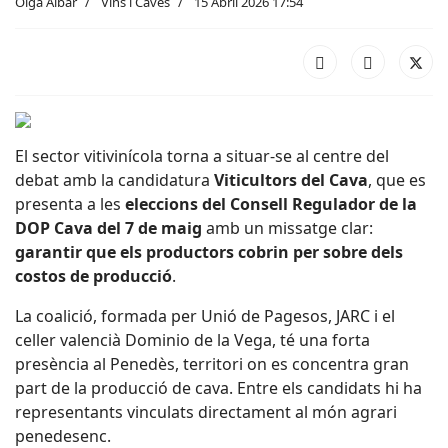
Olga Aibar
Vins i Caves
15 Abril 2026 17:54
El sector vitivinícola torna a situar-se al centre del
debat amb la candidatura
Viticultors del Cava
, que es
presenta a les
eleccions del Consell Regulador de la
DOP Cava del 7 de maig
amb un missatge clar:
garantir que els productors cobrin per sobre dels
costos de producció
.
La coalició, formada per
Unió de Pagesos
,
JARC
i el
celler valencià
Dominio de la Vega
, té una forta
presència al Penedès, territori on es concentra gran
part de la producció de cava. Entre els candidats hi ha
representants vinculats directament al món agrari
penedesenc.