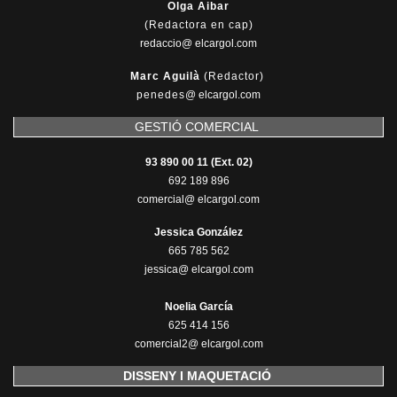
Olga Aibar
(Redactora en cap)
redaccio@ elcargol.com
Marc Aguilà
(Redactor)
penedes
@
elcargol.com
GESTIÓ COMERCIAL
93 890 00 11 (Ext. 02)
692 189 896
comercial@ elcargol.com
Jessica González
665 785 562
jessica@ elcargol.com
Noelia García
625 414 156
comercial2@ elcargol.com
DISSENY I MAQUETACIÓ