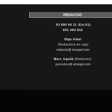
REDACCIÓ
93 890 00 11
(
Ext.01)
691 484 842
Olga Aibar
(Redactora en cap)
redaccio@ elcargol.com
Marc Aguilà
(Redactor)
penedes
@
elcargol.com