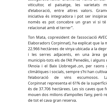
viticultor, el paisatge, les varietats 
d’elaboració, entre altres valors. Gra
iniciativa és integradora i pot ser insipira
només es pot concebre un gran vi si té 
relacionat amb el terrer”.
Ton Mata, copresident de l’associació AVEC 
Elaboradors Corpinnat), ha explicat que l
22.966 hectàrees de vinya ubicada a la depr
i les serres adjacents, en una àrea ge
municipis-tots els de l’Alt Penedès, i alguns
l’Anoia i el Baix Llobregat-,on, per raons
climàtiques i socials, sempre s’hi han cultiv
l’elaboració de vins escumosos. L
Corpinnat representa el 61% de la superfíci
és de 37.706 hectàrees. Les sis caves que
mouen dos milions d’ampolles l’any, però r
de tot el cava gran reserva.