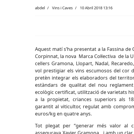
abdel
Vins i Caves
10 Abril 2018 13:16
Aquest matí s’ha presentat a la Fassina de
Corpinnat, la nova Marca Col·lectiva de la
cellers Gramona, Llopart, Nadal, Recaredo,
vol prestigiar els vins escumosos del cor
pretèn integrar els elaboradors del territor
estàndars de qualitat del nou reglament 
ecològic certificat, utilització de varietats h
a la propietat, criances superiors als 
garantit al viticultor, regulat amb comprom
euros/kg en quatre anys.
Tot plegat per “generar més valor al ca
assegurava Xavier Gramona, i amb un clar 