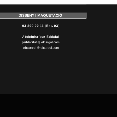
DISSENY I MAQUETACIÓ
93 890 00 11
(
Ext. 03
)
Abdelghafour Eddalai
publicitat
@ elcargol.com
elcargol
@ elcargol.com