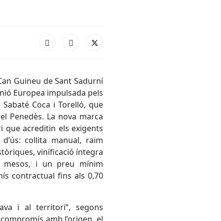
 Can Guineu de Sant Sadurní
 Unió Europea impulsada pels
 Sabaté Coca i Torelló, que
 del Penedès. La nova marca
i que acreditin els exigents
d’ús: collita manual, raïm
istòriques, viníficació íntegra
18 mesos, i un preu mínim
ís contractual fins als 0,70
va i al territori”, segons
compromís amb l’origen, el