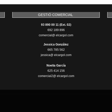
GESTIÓ COMERCIAL
93 890 00 11 (Ext. 02)
692 189 896
comercial@ elcargol.com
Jessica González
665 785 562
jessica@ elcargol.com
Noelia García
625 414 156
comercial2@ elcargol.com