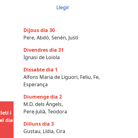
Llegir
Dijous dia 30
Pere, Abdó, Senén, Justí
Divendres dia 31
Ignasi de Loiola
Dissabte dia 1
Alfons Maria de Liguori, Feliu, Fe,
Esperança
Diumenge dia 2
M.D. dels Ángels,
Pere-Julià, Teodora
etí i
el dia
Dilluns dia 3
Gustau, Lídia, Cira