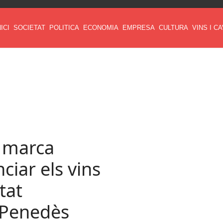
NICI
SOCIETAT
POLITICA
ECONOMIA
EMPRESA
CULTURA
VINS I C
a marca
ciar els vins
tat
l Penedès