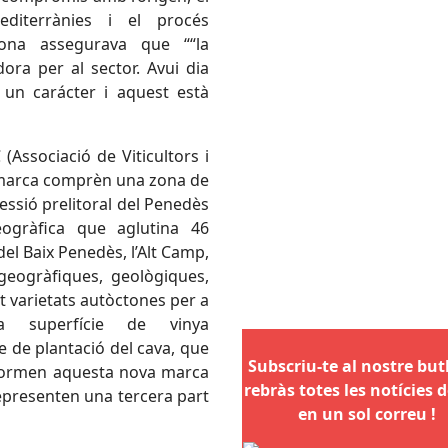
mediterrànies i el procés
mona assegurava que ““la
dora per al sector. Avui dia
un carácter i aquest està
(Associació de Viticultors i
a marca comprèn una zona de
essió prelitoral del Penedès
ogràfica que aglutina 46
 del Baix Penedès, l’Alt Camp,
 geogràfiques, geològiques,
at varietats autòctones per a
a superfície de vinya
e de plantació del cava, que
Subscriu-te al nostre butll
 formen aquesta nova marca
rebràs totes les notícies d
epresenten una tercera part
en un sol correu !