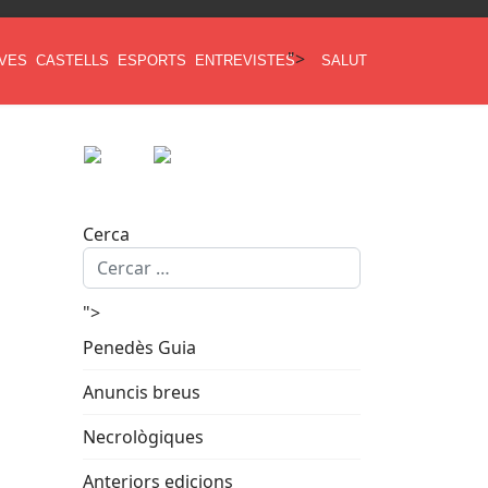
">
AVES
CASTELLS
ESPORTS
ENTREVISTES
SALUT
Cerca
">
Penedès Guia
Anuncis breus
Necrològiques
Anteriors edicions