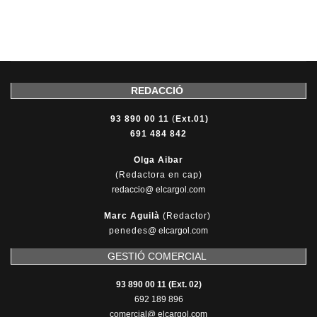
REDACCIÓ
93 890 00 11
(
Ext.01)
691 484 842
Olga Aibar
(Redactora en cap)
redaccio@ elcargol.com
Marc Aguilà
(Redactor)
penedes
@
elcargol.com
GESTIÓ COMERCIAL
93 890 00 11 (Ext. 02)
692 189 896
comercial@ elcargol.com