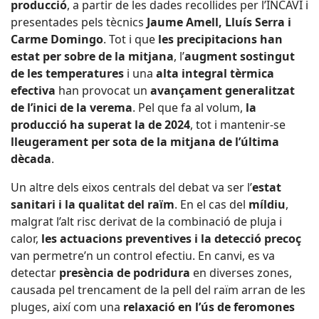
producció
, a partir de les dades recollides per l’INCAVI i
presentades pels tècnics
Jaume Amell, Lluís Serra i
Carme Domingo
. Tot i que
les precipitacions han
estat per sobre de la mitjana
, l’
augment sostingut
de les temperatures
i una
alta integral tèrmica
efectiva
han provocat un
avançament generalitzat
de l’inici de la verema
. Pel que fa al volum,
la
producció ha superat la de 2024
, tot i mantenir-se
lleugerament per sota de la mitjana de l’última
dècada
.
Un altre dels eixos centrals del debat va ser l’
estat
sanitari i la qualitat del raïm
. En el cas del
míldiu
,
malgrat l’alt risc derivat de la combinació de pluja i
calor,
les actuacions preventives i la detecció precoç
van permetre’n un control efectiu. En canvi, es va
detectar
presència de podridura
en diverses zones,
causada pel trencament de la pell del raïm arran de les
pluges, així com una
relaxació en l’ús de feromones