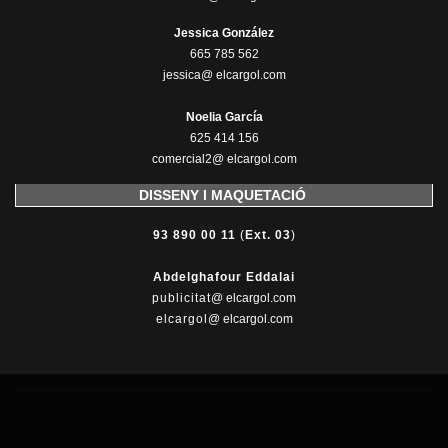
Jessica González
665 785 562
jessica@ elcargol.com
Noelia García
625 414 156
comercial2@ elcargol.com
DISSENY I MAQUETACIÓ
93 890 00 11
(
Ext. 03
)
Abdelghafour Eddalai
publicitat
@ elcargol.com
elcargol
@ elcargol.com