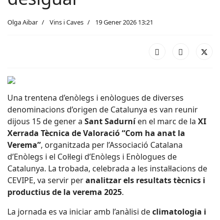
Olga Aibar
Vins i Caves
19 Gener 2026 13:21
Una trentena d’enòlegs i enòlogues de diverses
denominacions d’origen de Catalunya es van reunir
dijous 15 de gener a
Sant Sadurní
en el marc de la
XI
Xerrada Tècnica de Valoració “Com ha anat la
Verema”
, organitzada per l’Associació Catalana
d’Enòlegs i el Col·legi d’Enòlegs i Enòlogues de
Catalunya. La trobada, celebrada a les instal·lacions de
CEVIPE, va servir per
analitzar els resultats tècnics i
productius de la verema 2025
.
La jornada es va iniciar amb l’anàlisi de
climatologia i