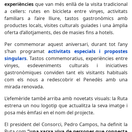
experiències
que van més enllà de la visita tradicional
a cellers: rutes en bicicleta entre vinyes, activitats
familiars a l’aire lliure, tastos gastronòmics amb
productes locals, visites culturals guiades i una àmplia
oferta d’allotjaments, des de masies fins a hotels.
Per commemorar aquest aniversari, durant tot l’any
s’han programat
activitats especials i propostes
singulars
. Tastos commemoratius, experiències entre
vinyes, esdeveniments culturals i iniciatives
gastronòmiques conviden tant els visitants habituals
com els nous a redescobrir el Penedès amb una
mirada renovada.
L’efemèride també arriba amb novetats visuals: la Ruta
estrena un nou logotip que actualitza la seva imatge i
posa més èmfasi en el nom del projecte.
El president del Consorci,
Pedro Campos
, ha definit la
Ruta com
“una xarxa viva de persones que connecta