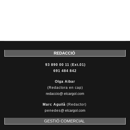
REDACCIÓ
93 890 00 11
(
Ext.01)
691 484 842
Olga Aibar
(Redactora en cap)
redaccio@ elcargol.com
Marc Aguilà
(Redactor)
penedes
@
elcargol.com
GESTIÓ COMERCIAL