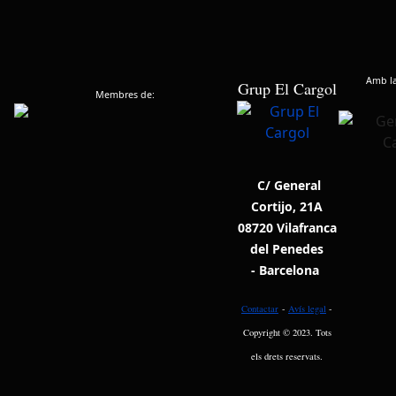
Amb la 
Grup El Cargol
Membres de:
C/ General
Cortijo, 21A
08720 Vilafranca
del Penedes
- Barcelona
Contactar
-
Avís legal
-
Copyright © 2023. Tots
els drets reservats.