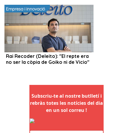
Subscriu-te al nostre butlletí i
rebràs totes les notícies del dia
en un sol correu !