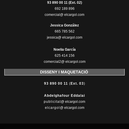
93 890 00 11 (Ext. 02)
692 189 896
comercial@ elcargol.com
Jessica González
665 785 562
jessica@ elcargol.com
Noelia García
625 414 156
comercial2@ elcargol.com
DISSENY I MAQUETACIÓ
93 890 00 11
(
Ext. 03
)
Abdelghafour Eddalai
publicitat
@ elcargol.com
elcargol
@ elcargol.com