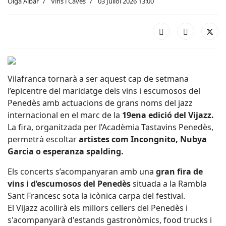
Olga Aibar
Vins i Caves
03 Juliol 2026 13:00
Vilafranca tornarà a ser aquest cap de setmana
l’epicentre del maridatge dels vins i escumosos del
Penedès amb actuacions de grans noms del jazz
internacional en el marc de la
19ena edició del Vijazz.
La fira, organitzada per l’Acadèmia Tastavins Penedès,
permetrà escoltar
artistes com Incongnito, Nubya
Garcia o esperanza spalding.
Els concerts s’acompanyaran amb una
gran fira de
vins i d’escumosos del Penedès
situada a la Rambla
Sant Francesc sota la icònica carpa del festival.
El Vijazz acollirà els millors cellers del Penedès i
s'acompanyarà d'estands gastronòmics, food trucks i