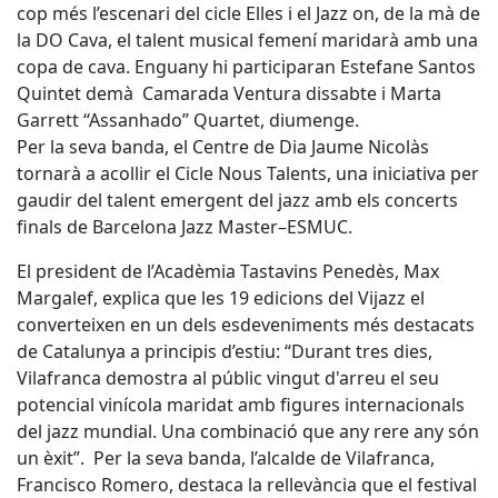
cop més l’escenari del cicle Elles i el Jazz on, de la mà de
la DO Cava, el talent musical femení maridarà amb una
copa de cava. Enguany hi participaran Estefane Santos
Quintet demà Camarada Ventura dissabte i Marta
Garrett “Assanhado” Quartet, diumenge.
Per la seva banda, el Centre de Dia Jaume Nicolàs
tornarà a acollir el Cicle Nous Talents, una iniciativa per
gaudir del talent emergent del jazz amb els concerts
finals de Barcelona Jazz Master–ESMUC.
El president de l’Acadèmia Tastavins Penedès, Max
Margalef, explica que les 19 edicions del Vijazz el
converteixen en un dels esdeveniments més destacats
de Catalunya a principis d’estiu: “Durant tres dies,
Vilafranca demostra al públic vingut d'arreu el seu
potencial vinícola maridat amb figures internacionals
del jazz mundial. Una combinació que any rere any són
un èxit”. Per la seva banda, l’alcalde de Vilafranca,
Francisco Romero, destaca la rellevància que el festival