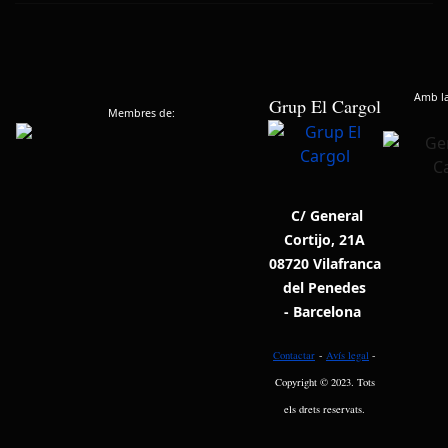
Amb la 
Grup El Cargol
Membres de:
C/ General
Cortijo, 21A
08720 Vilafranca
del Penedes
- Barcelona
Contactar
-
Avís legal
-
Copyright © 2023. Tots
els drets reservats.