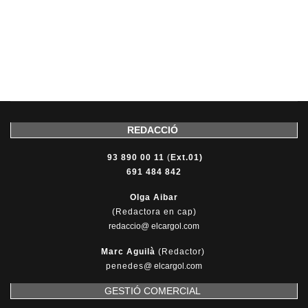
REDACCIÓ
93 890 00 11
(
Ext.01)
691 484 842
Olga Aibar
(Redactora en cap)
redaccio@ elcargol.com
Marc Aguilà
(Redactor)
penedes
@
elcargol.com
GESTIÓ COMERCIAL