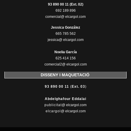
93 890 00 11 (Ext. 02)
692 189 896
comercial@ elcargol.com
Jessica González
665 785 562
jessica@ elcargol.com
Noelia García
625 414 156
comercial2@ elcargol.com
DISSENY I MAQUETACIÓ
93 890 00 11
(
Ext. 03
)
Abdelghafour Eddalai
publicitat
@ elcargol.com
elcargol
@ elcargol.com