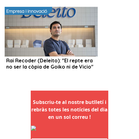
Subscriu-te al nostre butlletí i
rebràs totes les notícies del dia
en un sol correu !