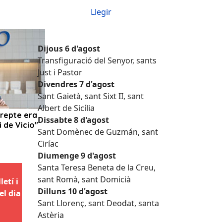
Llegir
Dijous 6 d'agost
Transfiguració del Senyor, sants
Just i Pastor
Divendres 7 d'agost
Sant Gaietà, sant Sixt II, sant
Albert de Sicília
Dissabte 8 d'agost
Sant Domènec de Guzmán, sant
Ciríac
Diumenge 9 d'agost
Santa Teresa Beneta de la Creu,
sant Romà, sant Domicià
etí i
Dilluns 10 d'agost
el dia
Sant Llorenç, sant Deodat, santa
Astèria