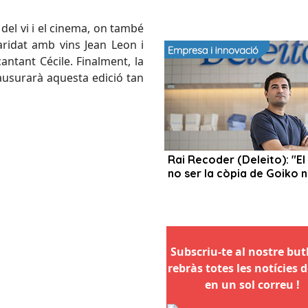
del vi i el cinema, on també
maridat amb vins Jean Leon i
antant Cécile. Finalment, la
clausurarà aquesta edició tan
Subscriu-te al nostre butll
rebràs totes les notícies d
en un sol correu !