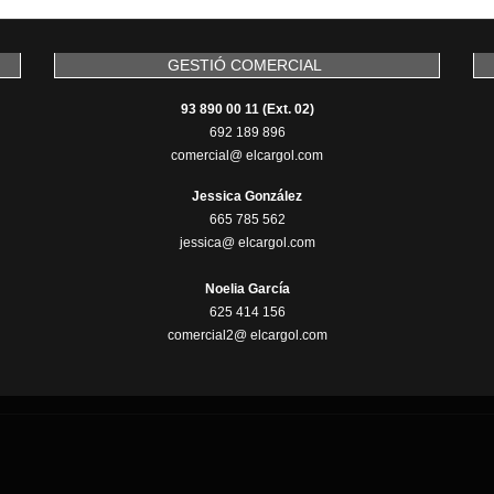
GESTIÓ COMERCIAL
93 890 00 11 (Ext. 02)
692 189 896
comercial@ elcargol.com
Jessica González
665 785 562
jessica@ elcargol.com
Noelia García
625 414 156
comercial2@ elcargol.com