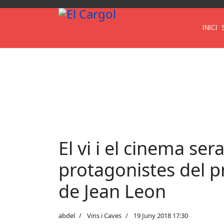
INICI
El vi i el cinema ser
protagonistes del p
de Jean Leon
abdel
Vins i Caves
19 Juny 2018 17:30