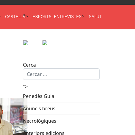
>
">
">
CASTELLS
ESPORTS
ENTREVISTES
SALUT
Cerca
">
Penedès Guia
Anuncis breus
Necrològiques
Anteriors edicions