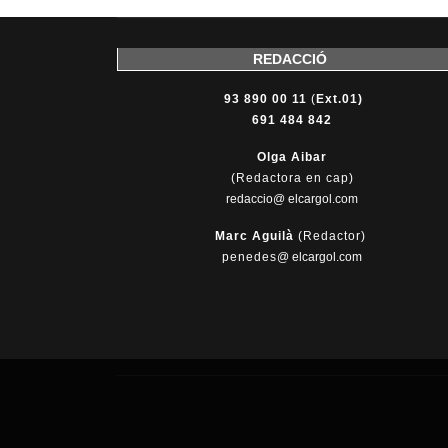
REDACCIÓ
93 890 00 11
(
Ext.01)
691 484 842
Olga Aibar
(Redactora en cap)
redaccio@ elcargol.com
Marc Aguilà
(Redactor)
penedes
@
elcargol.com