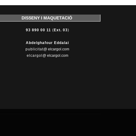
DISSENY I MAQUETACIÓ
93 890 00 11
(
Ext. 03
)
Abdelghafour Eddalai
publicitat
@ elcargol.com
elcargol
@ elcargol.com