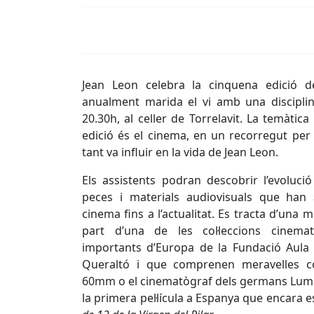
Jean Leon celebra la cinquena edició d
anualment marida el vi amb una disciplina 
20.30h, al celler de Torrelavit. La temàtic
edició és el cinema, en un recorregut per 
tant va influir en la vida de Jean Leon.
Els assistents podran descobrir l’evolució
peces i materials audiovisuals que han a
cinema fins a l’actualitat. Es tracta d’un
part d’una de les col·leccions cinema
importants d’Europa de la Fundació Aula d
Queraltó i que comprenen meravelles
60mm o el cinematògraf dels germans Lumiè
la primera pel·lícula a Espanya que encara 