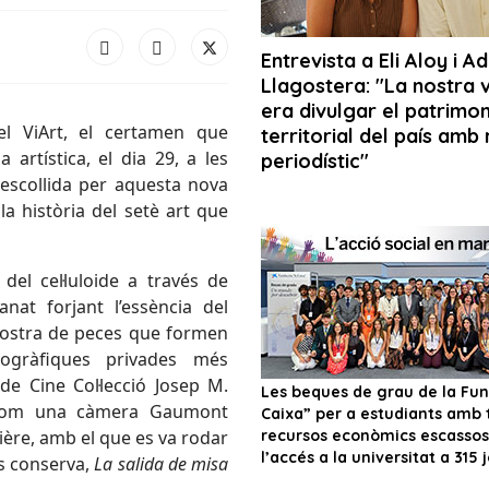
el ViArt, el certamen que
artística, el dia 29, a les
a escollida per aquesta nova
la història del setè art que
 del cel·luloide a través de
nat forjant l’essència del
a mostra de peces que formen
togràfiques privades més
e Cine Col·lecció Josep M.
 com una càmera Gaumont
re, amb el que es va rodar
es conserva,
La salida de misa