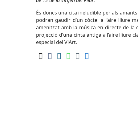
de 12 de la Virgen del Pilar
.
És doncs una cita ineludible per als amants 
podran gaudir d’un còctel a l’aire lliure 
amenitzat amb la música en directe de la c
projecció d’una cinta antiga a l’aire lliure 
especial del ViArt.