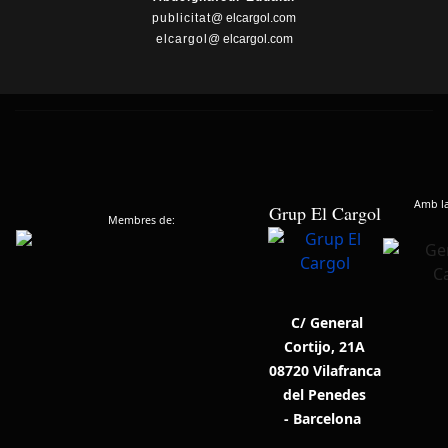
publicitat
@ elcargol.com
elcargol
@ elcargol.com
Amb la 
Grup El Cargol
Membres de:
C/ General
Cortijo, 21A
08720 Vilafranca
del Penedes
- Barcelona