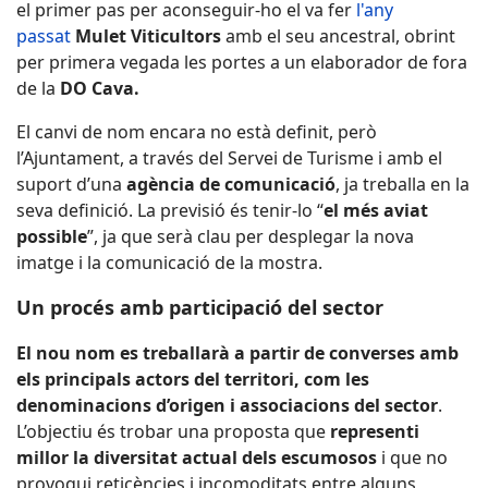
el primer pas per aconseguir-ho el va fer
l'any
passat
Mulet Viticultors
amb el seu ancestral,
obrint
per primera vegada les portes a un elaborador de fora
de la
DO Cava.
El canvi de nom encara no està definit, però
l’Ajuntament, a través del Servei de Turisme i amb el
suport d’una
agència de comunicació
, ja treballa en la
seva definició. La previsió és tenir-lo “
el més aviat
possible
”, ja que serà clau per desplegar la nova
imatge i la comunicació de la mostra.
Un procés amb participació del sector
El nou nom es treballarà a partir de converses amb
els principals actors del territori, com les
denominacions d’origen i associacions del sector
.
L’objectiu és trobar una proposta que
representi
millor la diversitat actual dels escumosos
i que no
provoqui reticències i incomoditats entre alguns