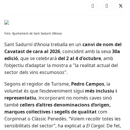
Foto: Ajuntament de Sant Sadurní d'Anoia
Sant Sadurní d’Anoia treballa en un
canvi de nom del
Cavatast de cara al 2026
, coincidint amb la seva
30a
edició
, que se celebrarà
del 2 al 4 d'octubre
, amb
l’objectiu d’adaptar la mostra a "la realitat actual del
sector dels vins escumosos".
Segons el regidor de Turisme,
Pedro Campos
, la
voluntat és que l’esdeveniment sigui
més inclusiu i
representatiu
, incorporant no només caves sinó
també
cellers d’altres denominacions d’origen,
marques col·lectives i segells de qualitat
com
Corpinnat o Clàssic Penedès. “Volem recollir totes les
sensibilitats del sector”, ha explicat a
El Cargol
. De fet,