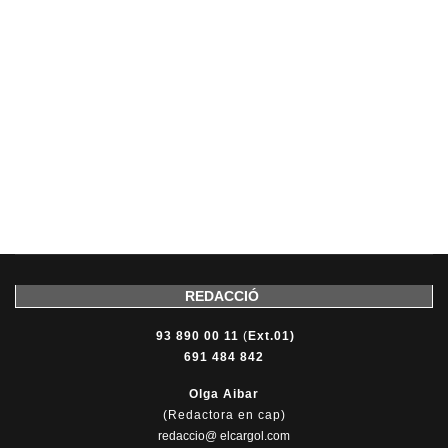
REDACCIÓ
93 890 00 11
(
Ext.01)
691 484 842
Olga Aibar
(Redactora en cap)
redaccio@ elcargol.com