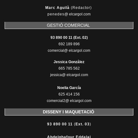
Marc Aguilà
(Redactor)
penedes
@
elcargol.com
GESTIÓ COMERCIAL
93 890 00 11 (Ext. 02)
692 189 896
comercial@ elcargol.com
Jessica González
665 785 562
jessica@ elcargol.com
Noelia García
625 414 156
comercial2@ elcargol.com
DISSENY I MAQUETACIÓ
93 890 00 11
(
Ext. 03
)
Abdelghafour Eddalai