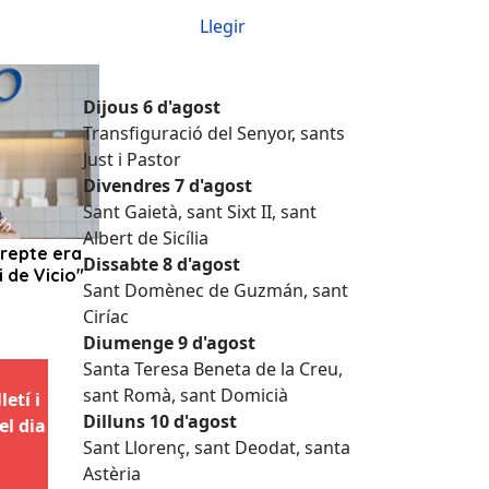
Llegir
Dijous 6 d'agost
Transfiguració del Senyor, sants
Just i Pastor
Divendres 7 d'agost
Sant Gaietà, sant Sixt II, sant
Albert de Sicília
Dissabte 8 d'agost
Sant Domènec de Guzmán, sant
Ciríac
Diumenge 9 d'agost
Santa Teresa Beneta de la Creu,
sant Romà, sant Domicià
etí i
Dilluns 10 d'agost
el dia
Sant Llorenç, sant Deodat, santa
Astèria