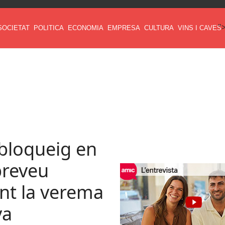
"
SOCIETAT
POLITICA
ECONOMIA
EMPRESA
CULTURA
VINS I CAVES
bloqueig en
 preveu
nt la verema
va