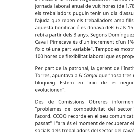
jornada laboral anual de vuit hores (de 1.78
els treballadors puguin tenir un dia d'ass
l'ajuda que reben els treballadors amb fills
aquesta bonificació es donava dels 6 als 16
rebi a partir dels 3 anys. Segons Domínguez 
Cava i Pimecava és d'un increment d'un 1%,
fix o té una part variable". Tampoc es mos
100 hores de flexibilitat laboral que es prop
Per part de la patronal, la gerent de l'Inst
Torres, apuntava a
El Cargol
que “nosaltres 
bloqueig. Estem en l’inici de les nego
evolucionen”.
Des de Comissions Obreres informen 
"problemes de competitivitat del sector
l'acord. CCOO recorda en el seu comunicat 
passat" i "ara és el moment de recuperar el 
socials dels treballadors del sector del cava"