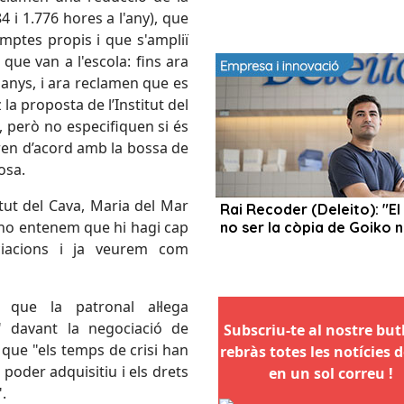
4 i 1.776 hores a l'any), que
umptes propis i que s'ampliï
 que van a l'escola: fins ara
 anys, i ara reclamen que es
la proposta de l’Institut del
 però no especifiquen si és
tren d’acord amb la bossa de
osa.
itut del Cava, Maria del Mar
no entenem que hi hagi cap
ciacions i ja veurem com
que la patronal al·lega
" davant la negociació de
Subscriu-te al nostre butll
que "els temps de crisi han
rebràs totes les notícies d
poder adquisitiu i els drets
en un sol correu !
.