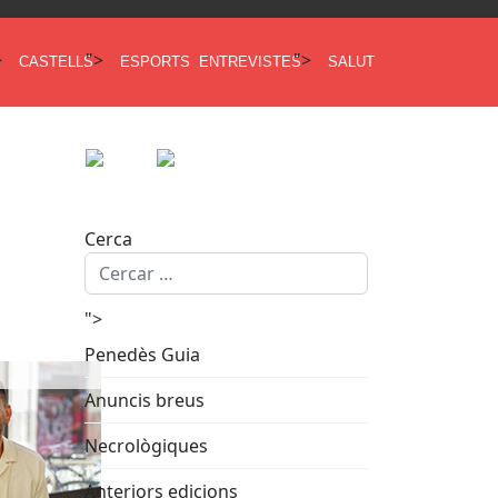
>
">
">
CASTELLS
ESPORTS
ENTREVISTES
SALUT
Cerca
">
Penedès Guia
Anuncis breus
Necrològiques
Anteriors edicions