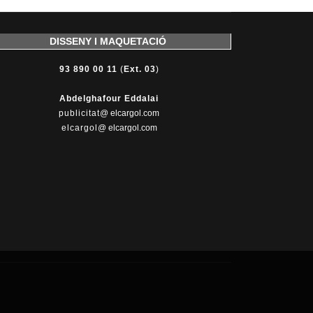
DISSENY I MAQUETACIÓ
93 890 00 11
(
Ext. 03
)
Abdelghafour Eddalai
publicitat
@ elcargol.com
elcargol
@ elcargol.com