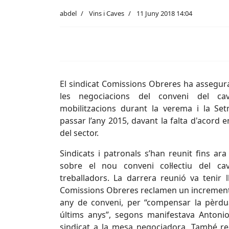
abdel
Vins i Caves
11 Juny 2018 14:04
El sindicat Comissions Obreres ha assegur
les negociacions del conveni del 
mobilitzacions durant la verema i la Se
passar l’any 2015, davant la falta d'acord en
del sector.
Sindicats i patronals s’han reunit fins ar
sobre el nou conveni col·lectiu del ca
treballadors. La darrera reunió va tenir 
Comissions Obreres reclamen un increment 
any de conveni, per “compensar la pèrdu
últims anys”, segons manifestava Antoni
sindicat a la mesa negociadora. També r