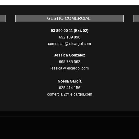
GESTIÓ COMERCIAL
93 890 00 11 (Ext. 02)
692 189 896
comercial@ elcargol.com
Jessica González
665 785 562
jessica@ elcargol.com
Noelia García
625 414 156
comercial2@ elcargol.com