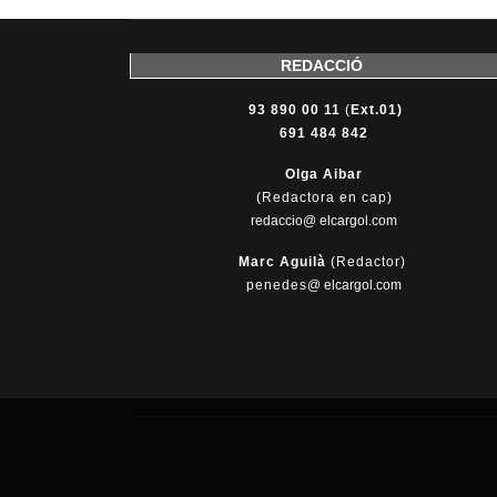
REDACCIÓ
93 890 00 11
(
Ext.01)
691 484 842
Olga Aibar
(Redactora en cap)
redaccio@ elcargol.com
Marc Aguilà
(Redactor)
penedes
@
elcargol.com