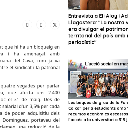
at que hi ha un bloqueig en
cava i ha amenaçat amb
tmana del Cava, com ja va
tre el sindicat i la patronal
a quatre vegades per parlar
va, que afecta uns 2.400
lloc ­el 31 de maig. Des de
salarial d'un 3,5% per cada
a de poder adquisitiu dels
o Domínguez, portaveu del
eclamen una reducció de la