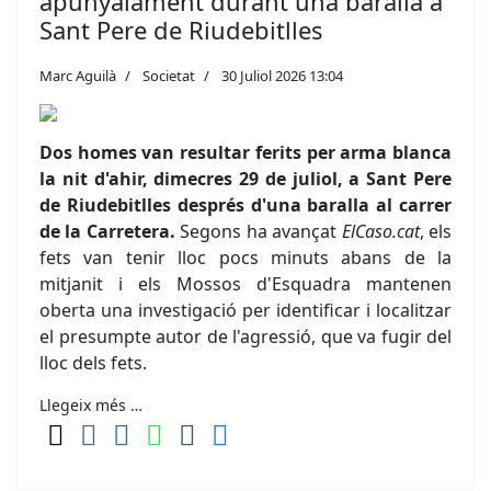
apunyalament durant una baralla a
Sant Pere de Riudebitlles
Marc Aguilà
Societat
30 Juliol 2026 13:04
Dos homes van resultar ferits per arma blanca
la nit d'ahir, dimecres 29 de juliol, a Sant Pere
de Riudebitlles després d'una baralla al carrer
de la Carretera.
Segons ha avançat
ElCaso.cat
, els
fets van tenir lloc pocs minuts abans de la
mitjanit i els Mossos d'Esquadra mantenen
oberta una investigació per identificar i localitzar
el presumpte autor de l'agressió, que va fugir del
lloc dels fets.
Llegeix més …