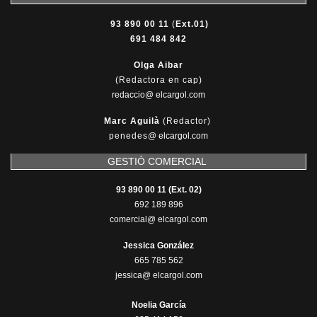
93 890 00 11
(
Ext.01)
691 484 842
Olga Aibar
(Redactora en cap)
redaccio@ elcargol.com
Marc Aguilà
(Redactor)
penedes
@
elcargol.com
GESTIÓ COMERCIAL
93 890 00 11 (Ext. 02)
692 189 896
comercial@ elcargol.com
Jessica González
665 785 562
jessica@ elcargol.com
Noelia García