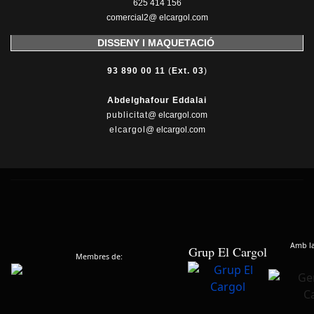
625 414 156
comercial2@ elcargol.com
DISSENY I MAQUETACIÓ
93 890 00 11
(
Ext. 03
)
Abdelghafour Eddalai
publicitat
@ elcargol.com
elcargol
@ elcargol.com
Amb la 
Grup El Cargol
Membres de: