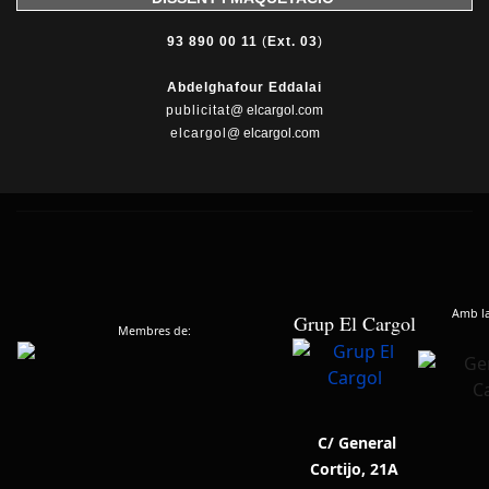
93 890 00 11
(
Ext. 03
)
Abdelghafour Eddalai
publicitat
@ elcargol.com
elcargol
@ elcargol.com
Amb la 
Grup El Cargol
Membres de:
C/ General
Cortijo, 21A