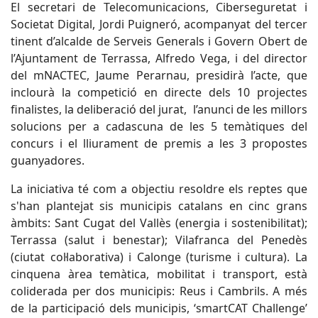
El secretari de Telecomunicacions, Ciberseguretat i
Societat Digital, Jordi Puigneró, acompanyat del tercer
tinent d’alcalde de Serveis Generals i Govern Obert de
l’Ajuntament de Terrassa, Alfredo Vega, i del director
del mNACTEC, Jaume Perarnau, presidirà l’acte, que
inclourà la competició en directe dels 10 projectes
finalistes, la deliberació del jurat, l’anunci de les millors
solucions per a cadascuna de les 5 temàtiques del
concurs i el lliurament de premis a les 3 propostes
guanyadores.
La iniciativa té com a objectiu resoldre els reptes que
s'han plantejat sis municipis catalans en cinc grans
àmbits: Sant Cugat del Vallès (energia i sostenibilitat);
Terrassa (salut i benestar); Vilafranca del Penedès
(ciutat col·laborativa) i Calonge (turisme i cultura). La
cinquena àrea temàtica, mobilitat i transport, està
coliderada per dos municipis: Reus i Cambrils. A més
de la participació dels municipis, ‘smartCAT Challenge’