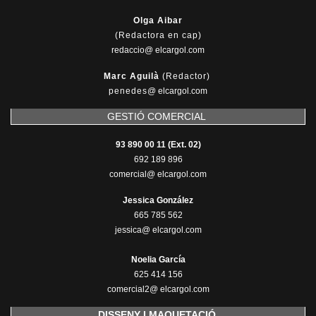
Olga Aibar
(Redactora en cap)
redaccio@ elcargol.com
Marc Aguilà
(Redactor)
penedes
@
elcargol.com
GESTIÓ COMERCIAL
93 890 00 11 (Ext. 02)
692 189 896
comercial@ elcargol.com
Jessica González
665 785 562
jessica@ elcargol.com
Noelia García
625 414 156
comercial2@ elcargol.com
DISSENY I MAQUETACIÓ