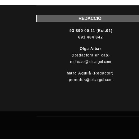
REDACCIÓ
93 890 00 11
(
Ext.01)
691 484 842
Olga Aibar
(Redactora en cap)
redaccio@ elcargol.com
Marc Aguilà
(Redactor)
penedes
@
elcargol.com