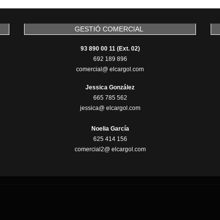
GESTIÓ COMERCIAL
93 890 00 11 (Ext. 02)
692 189 896
comercial@ elcargol.com
Jessica González
665 785 562
jessica@ elcargol.com
Noelia García
625 414 156
comercial2@ elcargol.com