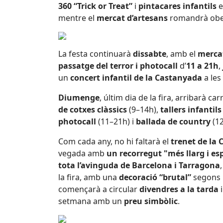
360 “Trick or Treat”
i
pintacares infantils
e
mentre el
mercat d’artesans
romandrà ober
La festa continuarà
dissabte
, amb el
mercat
passatge del terror i photocall
d’
11 a 21h
,
un
concert infantil de la Castanyada
a les
Diumenge
, últim dia de la fira, arribarà car
de cotxes clàssics
(9–14h),
tallers infantils
photocall
(11–21h) i
ballada de country
(12
Com cada any, no hi faltarà el
trenet de la
vegada amb
un recorregut "més llarg i es
tota l’avinguda de Barcelona i Tarragona
la fira, amb una
decoració “brutal”
segons l
començarà a circular
divendres a la tarda
i
setmana amb un
preu simbòlic
.