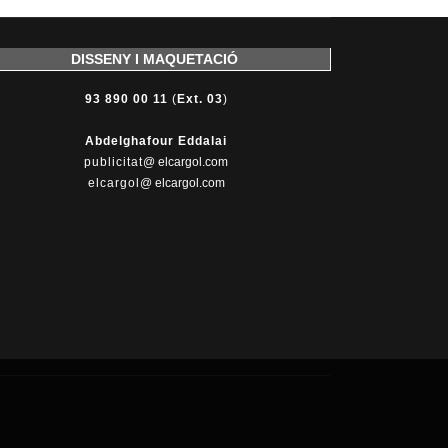
DISSENY I MAQUETACIÓ
93 890 00 11
(
Ext. 03
)
Abdelghafour Eddalai
publicitat
@ elcargol.com
elcargol
@ elcargol.com