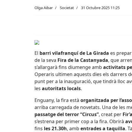
Olga Aibar
Societat
31 Octubre 2025 11:25
El
barri vilafranquí de La Girada
es prepar
de la seva
Fira de la Castanyada
, que arre
s’allargarà fins diumenge amb
activitats pe
Operaris ultimen aquests dies els darrers de
punt per a la inauguració, que tindrà lloc a
les
autoritats locals
.
Enguany, la fira està
organitzada per l’asso
arriba carregada de novetats. Una de les m
passatge del terror “Circus”
, creat per
Fir’
s’estrena per primer cop a la fira. Obrirà
av
fins
les 21.30h
, amb
entrades a taquilla
. 