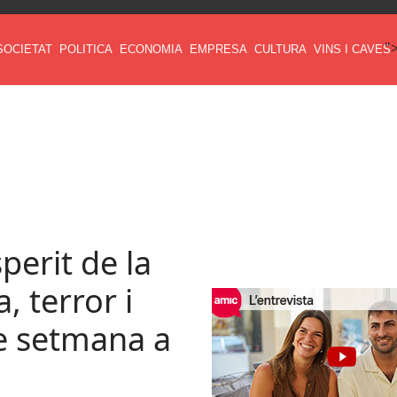
"
SOCIETAT
POLITICA
ECONOMIA
EMPRESA
CULTURA
VINS I CAVES
perit de la
, terror i
de setmana a