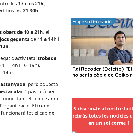
ntre les
17 i les 21h
,
t fins les
21.30h
.
 obert de 10 a 21h
, el
jocs gegants
de
11 a 14h
i
12h
.
regat d’activitats:
trobada
(11–14h i 16–19h),
–14h).
 Castanyada
, però aquesta
pectacular"
: passarà per
, connectant el centre amb
’organització. El trenet
Subscriu-te al nostre butll
 funcionarà tot el cap de
rebràs totes les notícies d
en un sol correu !