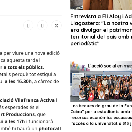
a per viure una nova edició
nca aquesta tarda i
r a tots els públics
.
talls perquè tot estigui a
vui
a les 16.30h
, a càrrec de
ciació Vilafranca Activa
i
és esperades és el
art Produccions
, que
ui a les 17h
i funcionarà
També hi haurà un
photocall