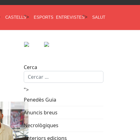
>
">
">
CASTELLS
ESPORTS
ENTREVISTES
SALUT
Cerca
">
Penedès Guia
Anuncis breus
Necrològiques
Anteriors edicions