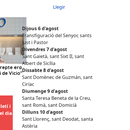
Llegir
Dijous 6 d'agost
Transfiguració del Senyor, sants
Just i Pastor
Divendres 7 d'agost
Sant Gaietà, sant Sixt II, sant
Albert de Sicília
Dissabte 8 d'agost
Sant Domènec de Guzmán, sant
Ciríac
Diumenge 9 d'agost
Santa Teresa Beneta de la Creu,
sant Romà, sant Domicià
etí i
Dilluns 10 d'agost
el dia
Sant Llorenç, sant Deodat, santa
Astèria