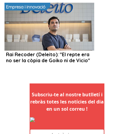
Subscriu-te al nostre butlletí i
rebràs totes les notícies del dia
en un sol correu !