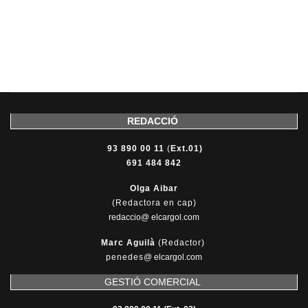
REDACCIÓ
93 890 00 11
(
Ext.01)
691 484 842
Olga Aibar
(Redactora en cap)
redaccio@ elcargol.com
Marc Aguilà
(Redactor)
penedes
@
elcargol.com
GESTIÓ COMERCIAL