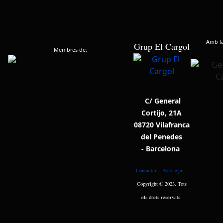
Amb la 
Grup El Cargol
Membres de:
C/ General
Cortijo, 21A
08720 Vilafranca
del Penedes
- Barcelona
Contactar
-
Avís legal
-
Copyright © 2023. Tots
els drets reservats.