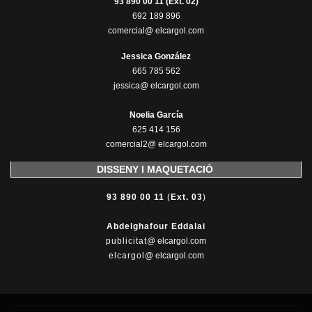
93 890 00 11 (Ext. 02)
692 189 896
comercial@ elcargol.com
Jessica González
665 785 562
jessica@ elcargol.com
Noelia García
625 414 156
comercial2@ elcargol.com
DISSENY I MAQUETACIÓ
93 890 00 11
(
Ext. 03
)
Abdelghafour Eddalai
publicitat
@ elcargol.com
elcargol
@ elcargol.com