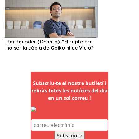
Subscriu-te al nostre butlletí i
rebràs totes les notícies del dia
en un sol correu !