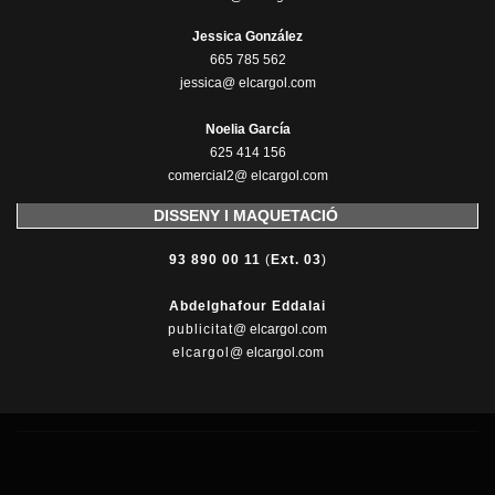
Jessica González
665 785 562
jessica@ elcargol.com
Noelia García
625 414 156
comercial2@ elcargol.com
DISSENY I MAQUETACIÓ
93 890 00 11
(
Ext. 03
)
Abdelghafour Eddalai
publicitat
@ elcargol.com
elcargol
@ elcargol.com