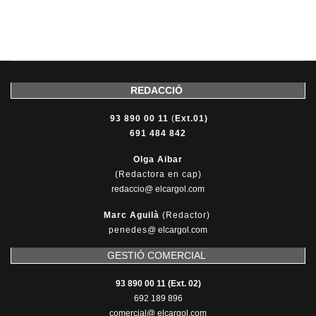
REDACCIÓ
93 890 00 11
(
Ext.01)
691 484 842
Olga Aibar
(Redactora en cap)
redaccio@ elcargol.com
Marc Aguilà
(Redactor)
penedes
@
elcargol.com
GESTIÓ COMERCIAL
93 890 00 11 (Ext. 02)
692 189 896
comercial@ elcargol.com