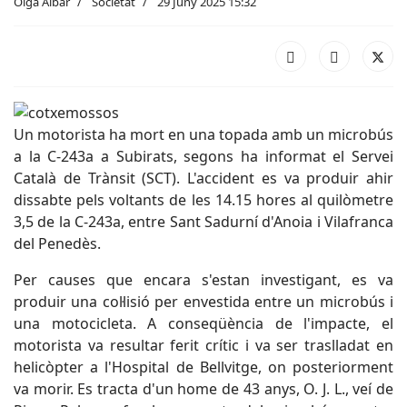
Olga Aibar
Societat
29 Juny 2025 15:32
Un motorista ha mort en una topada amb un microbús
a la C-243a a Subirats, segons ha informat el Servei
Català de Trànsit (SCT). L'accident es va produir ahir
dissabte pels voltants de les 14.15 hores al quilòmetre
3,5 de la C-243a, entre Sant Sadurní d'Anoia i Vilafranca
del Penedès.
Per causes que encara s'estan investigant, es va
produir una col·lisió per envestida entre un microbús i
una motocicleta. A conseqüència de l'impacte, el
motorista va resultar ferit crític i va ser traslladat en
helicòpter a l'Hospital de Bellvitge, on posteriorment
va morir. Es tracta d'un home de 43 anys, O. J. L., veí de