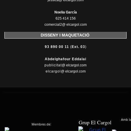
jessica@ elcargol.com
Noelia García
625 414 156
comercial2@ elcargol.com
DISSENY I MAQUETACIÓ
93 890 00 11
(
Ext. 03
)
Abdelghafour Eddalai
publicitat
@ elcargol.com
elcargol
@ elcargol.com
Amb la 
Grup El Cargol
Membres de: