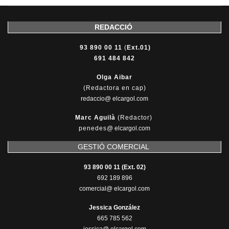
REDACCIÓ
93 890 00 11
(
Ext.01)
691 484 842
Olga Aibar
(Redactora en cap)
redaccio@ elcargol.com
Marc Aguilà
(Redactor)
penedes
@
elcargol.com
GESTIÓ COMERCIAL
93 890 00 11 (Ext. 02)
692 189 896
comercial@ elcargol.com
Jessica González
665 785 562