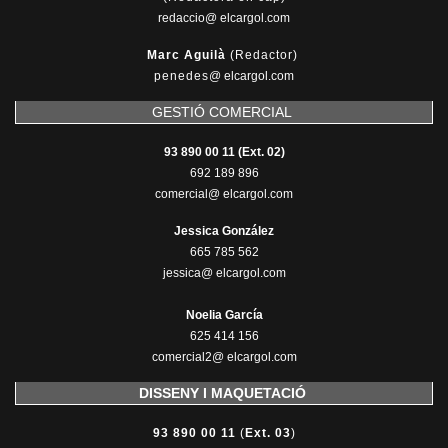
redaccio@ elcargol.com
Marc Aguilà
(Redactor)
penedes
@
elcargol.com
GESTIÓ COMERCIAL
93 890 00 11 (Ext. 02)
692 189 896
comercial@ elcargol.com
Jessica González
665 785 562
jessica@ elcargol.com
Noelia García
625 414 156
comercial2@ elcargol.com
DISSENY I MAQUETACIÓ
93 890 00 11
(
Ext. 03
)