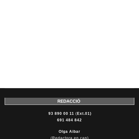
REDACCIÓ
93 890 00 11
(
Ext.01)
691 484 842
Olga Aibar
(Redactora en cap)