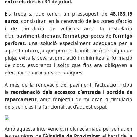
entre els dies 6 i 31 de juliol.
Els treballs, que tenen un pressupost de
48.183,19
euros
, consistiran en la renovació de les zones d’accés
i de circulació de vehicles amb la instal·lació
d’un
paviment drenant format per peces de formigó
perforat
, una solució especialment adequada per a
aquest entorn, ja que permet la infiltració de l’aigua de
pluja, evita la seva acumulació i minimitza la formació
de clots, esvorancs i solcs que fins ara obligaven a
efectuar reparacions periòdiques.
A més de la renovació del paviment, l’actuació inclou
la
reordenació dels accessos d’entrada i sortida de
l’aparcament
, amb l’objectiu de millorar la circulació
dels vehicles i la funcionalitat d’aquest espai.
Amb aquesta intervenció, molt reclamada pel veïnat en
les reunions de l’
Alcaldia de Proximitat
al barri de la