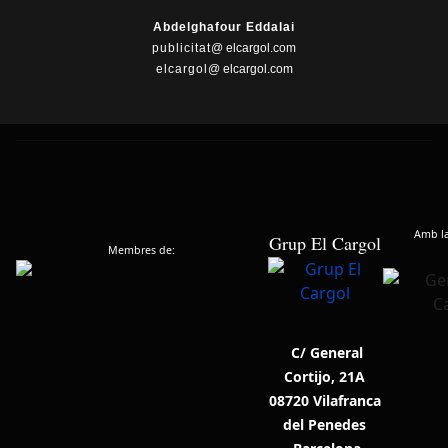
Abdelghafour Eddalai
publicitat
@ elcargol.com
elcargol
@ elcargol.com
Amb la 
Grup El Cargol
Membres de:
C/ General
Cortijo, 21A
08720 Vilafranca
del Penedes