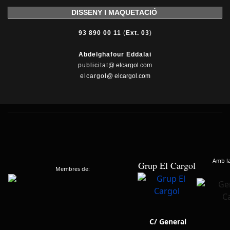
DISSENY I MAQUETACIÓ
93 890 00 11
(
Ext. 03
)
Abdelghafour Eddalai
publicitat
@ elcargol.com
elcargol
@ elcargol.com
Amb la 
Grup El Cargol
Membres de:
C/ General