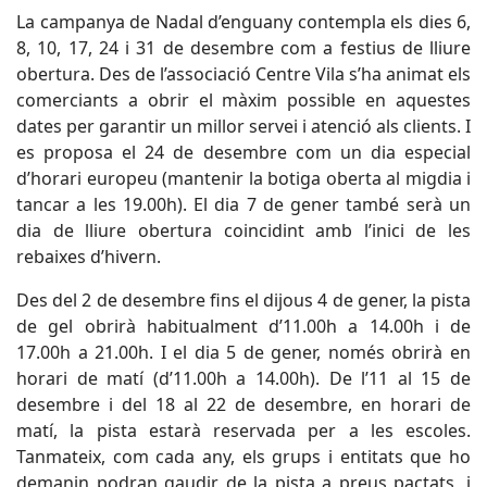
La campanya de Nadal d’enguany contempla els dies 6,
8, 10, 17, 24 i 31 de desembre com a festius de lliure
obertura. Des de l’associació Centre Vila s’ha animat els
comerciants a obrir el màxim possible en aquestes
dates per garantir un millor servei i atenció als clients. I
es proposa el 24 de desembre com un dia especial
d’horari europeu (mantenir la botiga oberta al migdia i
tancar a les 19.00h). El dia 7 de gener també serà un
dia de lliure obertura coincidint amb l’inici de les
rebaixes d’hivern.
Des del 2 de desembre fins el dijous 4 de gener, la pista
de gel obrirà habitualment d’11.00h a 14.00h i de
17.00h a 21.00h. I el dia 5 de gener, només obrirà en
horari de matí (d’11.00h a 14.00h). De l’11 al 15 de
desembre i del 18 al 22 de desembre, en horari de
matí, la pista estarà reservada per a les escoles.
Tanmateix, com cada any, els grups i entitats que ho
demanin podran gaudir de la pista a preus pactats, i