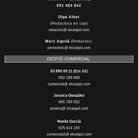
691 484 842
Olga Aibar
(Redactora en cap)
redaccio@ elcargol.com
Marc Aguilà
(Redactor)
penedes
@
elcargol.com
GESTIÓ COMERCIAL
93 890 00 11 (Ext. 02)
692 189 896
comercial@ elcargol.com
Jessica González
665 785 562
jessica@ elcargol.com
Noelia García
625 414 156
comercial2@ elcargol.com